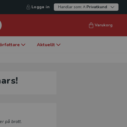
Logga in
Handlar som:
Privatkund
Varukorg
örfattare
Aktuellt
ars!
er på brott
.