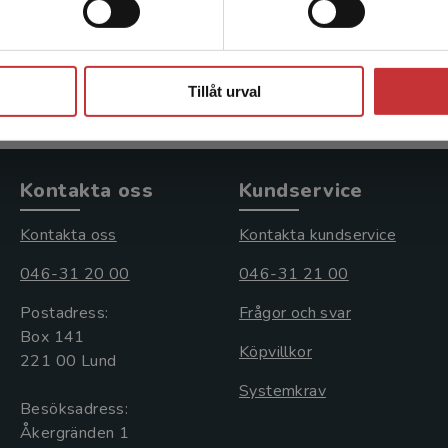
Bennet, Tova m.fl.
282 kr
inkl. moms
Stäng
Exkl. moms: 266 kr
Tillåt urval
Kontakta oss
Kundservice
Kontakta oss
Kontakta kundservice
046-31 20 00
046-31 21 00
Postadress:
Frågor och svar
Box 141
Köpvillkor
221 00 Lund
Systemkrav
Besöksadress:
Åkergränden 1