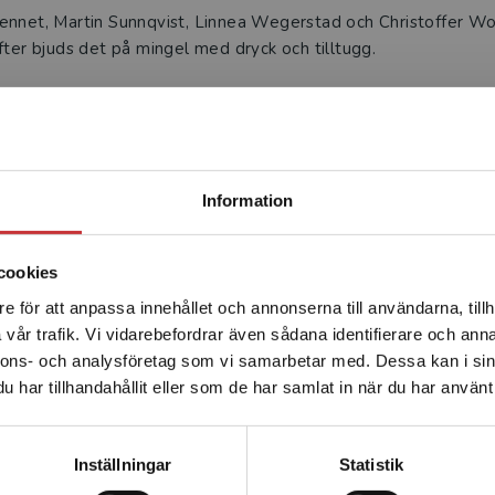
ennet, Martin Sunnqvist, Linnea Wegerstad och Christoffer Wo
fter bjuds det på mingel med dryck och tilltugg.
vån, Juridicum, Lilla Gråbrödersgatan 4, Lund
 formuläret nedan.
Begränsad fraktregion
Information
cookies
e för att anpassa innehållet och annonserna till användarna, tillh
Det verkar som att du besöker studentlitteratur.se via en
vår trafik. Vi vidarebefordrar även sådana identifierare och anna
enhet utanför Sverige. Vi erbjuder inte leveranser utanför
nnons- och analysföretag som vi samarbetar med. Dessa kan i sin
Sverige. För att kunna slutföra ett köp måste
har tillhandahållit eller som de har samlat in när du har använt 
leveransadressen vara i Sverige.
Läs mer
Kontakta kundservice
Inställningar
Statistik
Påföljdsbestämning