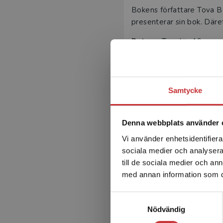
Bokens författare Tova B
presenterar sin bok. Däre
Datum:
Torsdag 19 mars
Tid:
15.00–16.30
Plats:
Styrelserummet, 4 
OSA senast 16 mars via
Samtycke
Denna webbplats använder 
Vi använder enhetsidentifierar
sociala medier och analysera 
till de sociala medier och a
med annan information som du 
Samtyckesval
Nödvändig