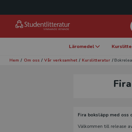
Läromedel
Kurslitt
Hem
/
Om oss
/
Vår verksamhet
/
Kurslitteratur
/
Bokrelea
Fir
Fira boksläpp med oss 
Välkommen till release a