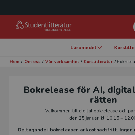
Läromedel
Kurslitt
Hem
/
Om oss
/
Vår verksamhet
/
Kurslitteratur
/
Bokreleas
Bokrelease för AI, digita
rätten
Välkommen till digital bokrelease och pa
den 25 januari kl. 10.15 – 12.0
Deltagande i bokreleasen är kostnadsfritt. Ingen r