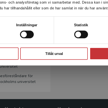
idiska fakulteten, Lunds
nnons- och analysföretag som vi samarbetar med. Dessa kan i sin
Sverige. För att kunna slutföra ett köp måste
har tillhandahållit eller som de har samlat in när du har använt 
leveransadressen vara i Sverige.
Läs mer
uridiska institutionen,
Kontakta kundservice
Inställningar
Statistik
ntlig rätt vid juridiska
et
ivilrätt vid juridiska
Stäng
et
Tillåt urval
om religion och samhälle
universitet
nesföreståndare för
Stockholms universitet