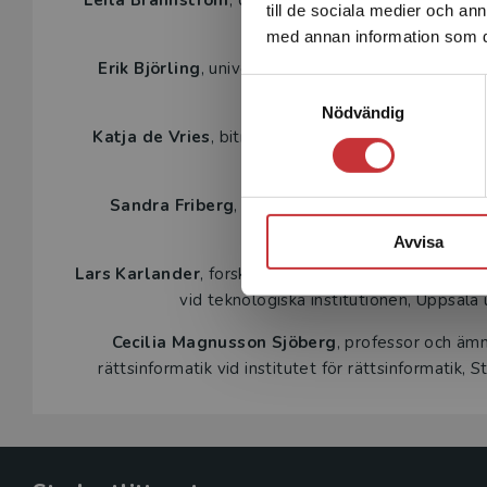
Leila Brännström
, docent i allmän rättslära vid jur
till de sociala medier och a
universitet.
med annan information som du 
Erik Björling
, universitetslektor i processrätt vid j
Samtyckesval
Göteborgs universitet
Nödvändig
Katja de Vries
, biträdande universitetslektor i offe
institutionen, Uppsala universit
Sandra Friberg
, docent och universitetslektor i c
institutionen, Uppsala universit
Avvisa
Lars Karlander
, forskare vid Centrum för forskning 
vid teknologiska institutionen, Uppsala 
Cecilia Magnusson Sjöberg
, professor och äm
rättsinformatik vid institutet för rättsinformatik, 