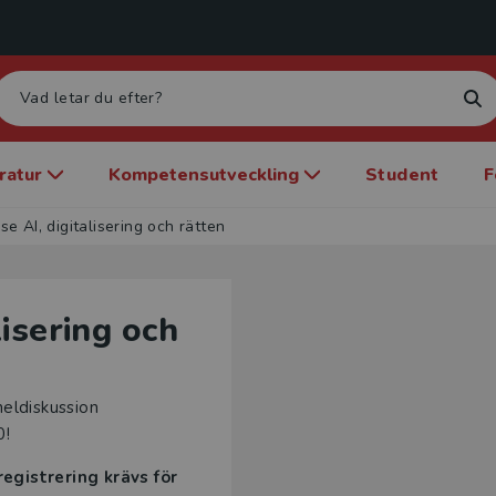
eratur
Kompetensutveckling
Student
F
e AI, digitalisering och rätten
lisering och
neldiskussion
0!
egistrering krävs för