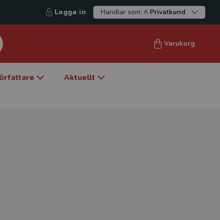
Logga in
Handlar som:
Privatkund
Varukorg
örfattare
Aktuellt