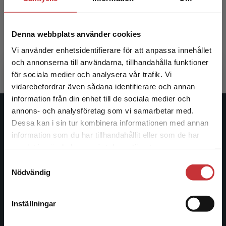
bok + Digital elevlicens 36 mån
Långström, Sture m.fl.
Ededal, Ing
Denna webbplats använder cookies
535 kr
inkl. moms
475 kr
ink
Vi använder enhetsidentifierare för att anpassa innehållet
Exkl. moms: 505 kr
Exkl. moms
och annonserna till användarna, tillhandahålla funktioner
för sociala medier och analysera vår trafik. Vi
Begränsad fraktregion
vidarebefordrar även sådana identifierare och annan
information från din enhet till de sociala medier och
annons- och analysföretag som vi samarbetar med.
Studentlitteratur
Dessa kan i sin tur kombinera informationen med annan
information som du har tillhandahållit eller som de har
Det verkar som att du besöker
Studentlitteratur grundades 1963 och är idag Sveriges
samlat in när du har använt deras tjänster.
studentlitteratur.se via en enhet utanför Sverige.
ledande utbildningsförlag. Med läromedel, kurslitteratur,
Samtyckesval
Vi erbjuder inte leveranser utanför Sverige. För
facklitteratur, utbildningar och digitala
Nödvändig
att kunna slutföra ett köp måste
informationstjänster i utbudet, finns Studentlitteratur med
leveransadressen vara i Sverige.
Läs mer
längs hela kunskapsresan.
Inställningar
Kontakta kundservice
Kontakta oss