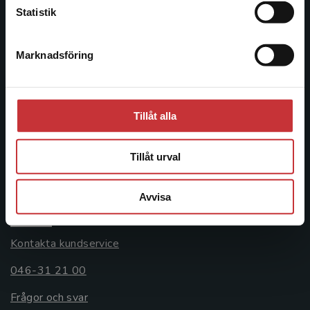
Statistik
Kontakta oss
046-31 20 00
Marknadsföring
Stäng
Postadress:
Box 141
221 00 Lund
Tillåt alla
Besöksadress:
Tillåt urval
Åkergränden 1
Avvisa
Kundservice
Kontakta kundservice
046-31 21 00
Frågor och svar