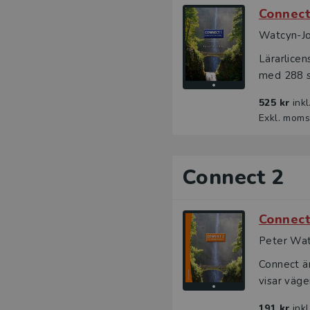
Connect
Watcyn-Jo
Lärarlicen
med 288 sid
525 kr
ink
Exkl. moms
Connect 2
Connect
Peter Wat
Connect ä
visar väge
191 kr
ink