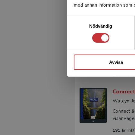
med annan information som du 
Connect 1
Samtyckesval
Nödvändig
Connect
Watcyn-Jo
Ge dina el
Connect är
Avvisa
498 kr
ink
Exkl. moms
Connect
Watcyn-Jo
Connect ä
visar väge
191 kr
ink