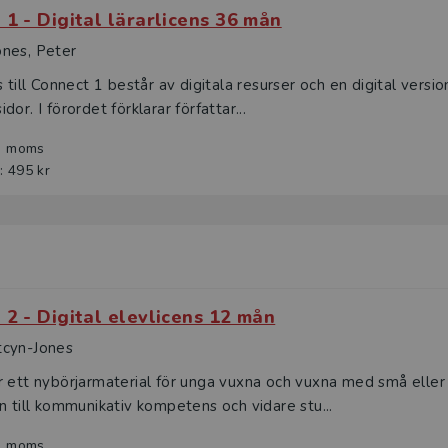
 1 - Digital lärarlicens 36 mån
nes, Peter
s till Connect 1 består av digitala resurser och en digital vers
or. I förordet förklarar författar...
l. moms
: 495 kr
 2 - Digital elevlicens 12 mån
cyn-Jones
r ett nybörjarmaterial för unga vuxna och vuxna med små eller
n till kommunikativ kompetens och vidare stu...
l. moms