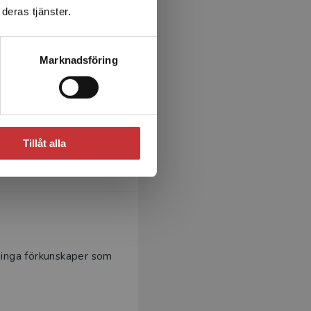
deras tjänster.
Marknadsföring
ktalande gemenskapen!
Tillåt alla
 inga förkunskaper som