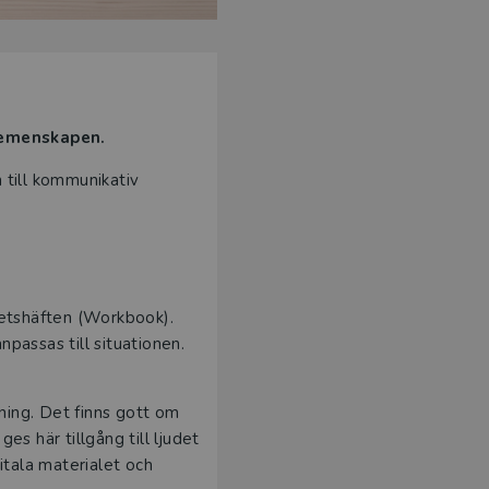
 gemenskapen.
till kommunikativ
rbetshäften (Workbook).
passas till situationen.
jning. Det finns gott om
es här tillgång till ljudet
itala materialet och