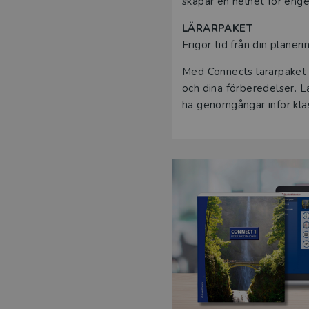
skapar en helhet för enge
LÄRARPAKET
Frigör tid från din planer
Med Connects lärarpaket f
och dina förberedelser. Lä
ha genomgångar inför klas