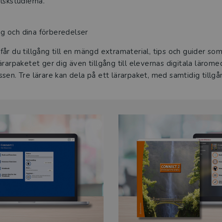
lskstudierna.
ing och dina förberedelser
år du tillgång till en mängd extramaterial, tips och guider som
rarpaketet ger dig även tillgång till elevernas digitala lärome
sen. Tre lärare kan dela på ett lärarpaket, med samtidig tillgå