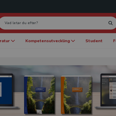
eratur
Kompetensutveckling
Student
F