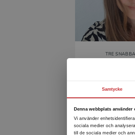
TRE SNABBA
Ulrika Be
gymnasielärare i engels
gymnasium
Samtycke
Denna webbplats använder 
Vi använder enhetsidentifierar
sociala medier och analysera 
till de sociala medier och a