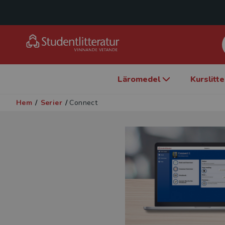
Läromedel
Kurslitt
Hem
/
Serier
/
Connect