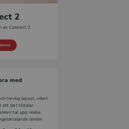
ect 2
n av Connect 2.
 demo
 bra med
h trevlig layout, vilket
 att det tilltalar
boken tar upp realia,
engelsktalande länder.