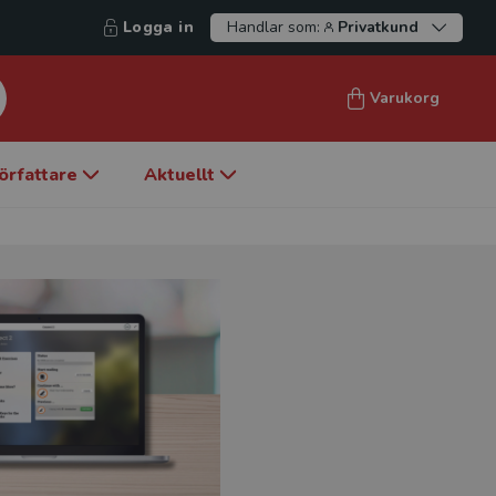
Logga in
Handlar som:
Privatkund
Varukorg
örfattare
Aktuellt