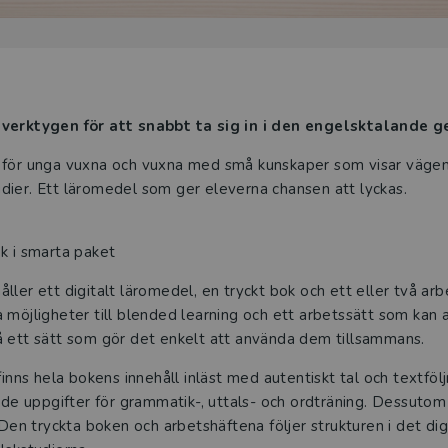
 verktygen för att snabbt ta sig in i den engelsktalande
 för unga vuxna och vuxna med små kunskaper som visar vägen 
dier. Ett läromedel som ger eleverna chansen att lyckas.
k i smarta paket
ller ett digitalt läromedel, en tryckt bok och ett eller två a
 möjligheter till blended learning och ett arbetssätt som kan an
å ett sätt som gör det enkelt att använda dem tillsammans.
finns hela bokens innehåll inläst med autentiskt tal och textföl
nde uppgifter för grammatik-, uttals- och ordträning. Dessutom g
 Den tryckta boken och arbetshäftena följer strukturen i det dig