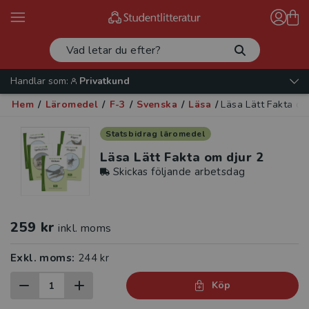
Handlar som:
Privatkund
Hem
/
Läromedel
/
F-3
/
Svenska
/
Läsa
/
Läsa Lätt Fakta om
Statsbidrag läromedel
Läsa Lätt Fakta om djur 2
Skickas följande arbetsdag
259 kr
inkl. moms
Exkl. moms:
244 kr
Köp