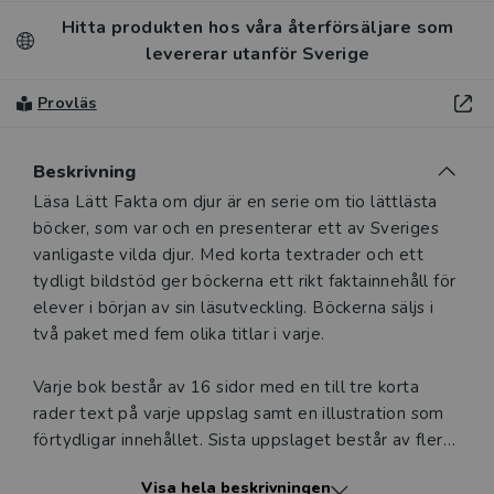
Hitta produkten hos våra återförsäljare som
levererar utanför Sverige
Provläs
Beskrivning
Beskrivning
Läsa Lätt Fakta om djur är en serie om tio lättlästa
böcker, som var och en presenterar ett av Sveriges
vanligaste vilda djur. Med korta textrader och ett
tydligt bildstöd ger böckerna ett rikt faktainnehåll för
elever i början av sin läsutveckling. Böckerna säljs i
två paket med fem olika titlar i varje.
Varje bok består av 16 sidor med en till tre korta
rader text på varje uppslag samt en illustration som
förtydligar innehållet. Sista uppslaget består av flera
små bilder och korta fakta om till exempel
Visa hela beskrivningen
spår, spillning, längd och vikt. Texten är bearbetad för