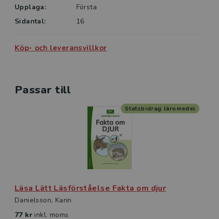
• älgen
Upplaga:
Första
• huggormen
Sidantal:
16
• flugan
• igelkotten
Köp- och leveransvillkor
• göken
Passar till
Statsbidrag läromedel
Läsa Lätt Läsförståelse Fakta om djur
Danielsson, Karin
77 kr
inkl. moms