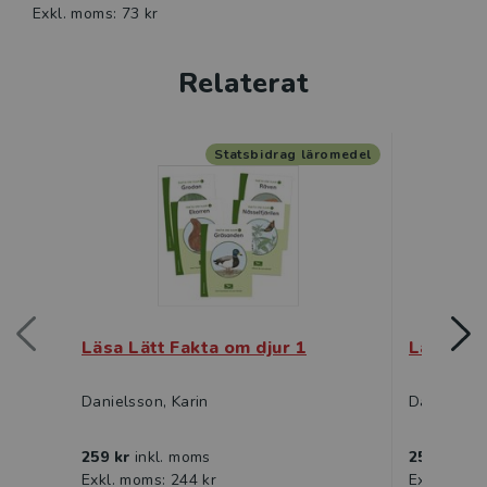
Exkl. moms: 73 kr
Relaterat
Statsbidrag läromedel
Läsa Lätt Fakta om djur 1
Läsa Lät
Danielsson, Karin
Danielsson
259 kr
inkl. moms
259 kr
ink
Exkl. moms: 244 kr
Exkl. moms