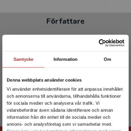
Författare
Samtycke
Information
Om
Karin Danielsson
Denna webbplats använder cookies
Karin Danielsson har lång erfarenhet av att lära
Vi använder enhetsidentifierare för att anpassa innehållet
barn läsa och är också en välkänd
och annonserna till användarna, tillhandahålla funktioner
läromedelsförfattare.
för sociala medier och analysera vår trafik. Vi
Begränsad fraktregion
vidarebefordrar även sådana identifierare och annan
information från din enhet till de sociala medier och
annons- och analysföretag som vi samarbetar med.