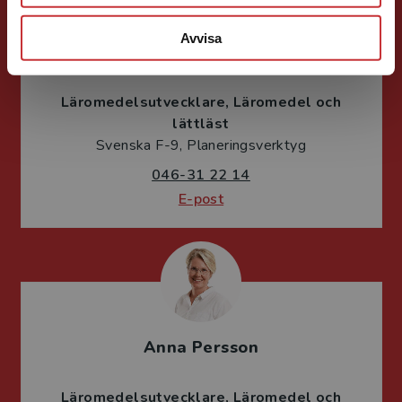
Avvisa
Jessica Olefeldt
Läromedelsutvecklare
Läromedel och
lättläst
Svenska F-9, Planeringsverktyg
046-31 22 14
E-post
Anna Persson
Läromedelsutvecklare
Läromedel och