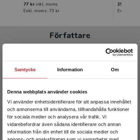
77 kr
inkl. moms
259 kr
ink
Exkl. moms: 73 kr
Exkl. moms
Författare
Samtycke
Information
Om
Karin Danielsson
Denna webbplats använder cookies
Vi använder enhetsidentifierare för att anpassa innehållet
Karin Danielsson har lång erfarenhet av att lära
och annonserna till användarna, tillhandahålla funktioner
barn läsa och är också en välkänd
för sociala medier och analysera vår trafik. Vi
läromedelsförfattare.
Begränsad fraktregion
vidarebefordrar även sådana identifierare och annan
information från din enhet till de sociala medier och
annons- och analysföretag som vi samarbetar med.