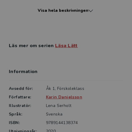
Läsa Lätt Läsförståelse Fakta om djur innehåller
Visa hela beskrivningen
texter som är hämtade ur Läsa Lätt Fakta om djur
1 och Läsa Lätt Fakta om djur 2. Dessa böcker går
utmärkt att kombinera och använda för att ge
förförståelse inför arbetet med Läsa Lätt
Läsförståelse Fakta om djur.
Läs mer om serien
Läsa Lätt
Information
Avsedd för:
Åk 1, Förskoleklass
Författare:
Karin Danielsson
Illustratör:
Lena Serholt
Språk:
Svenska
ISBN:
9789144138374
Utgivningsår:
2020