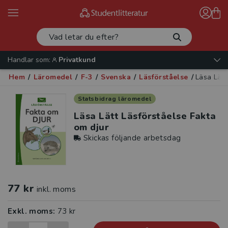
Handlar som:
Privatkund
Hem
/
Läromedel
/
F-3
/
Svenska
/
Läsförståelse
/
Läsa Lätt
Statsbidrag läromedel
Läsa Lätt Läsförståelse Fakta
om djur
Skickas följande arbetsdag
77 kr
inkl. moms
Exkl. moms:
73 kr