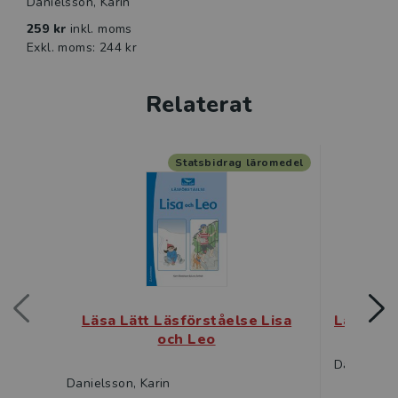
Danielsson, Karin
259 kr
inkl. moms
Exkl. moms: 244 kr
Relaterat
Statsbidrag läromedel
Läsa Lätt Läsförståelse Lisa
Läsa Lät
och Leo
Danielsson
Danielsson, Karin