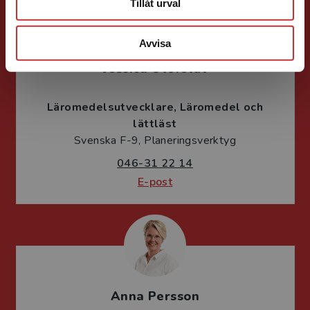
Tillåt urval
Avvisa
Jessica Olefeldt
Läromedelsutvecklare
Läromedel och
lättläst
Svenska F-9, Planeringsverktyg
046-31 22 14
E-post
Anna Persson