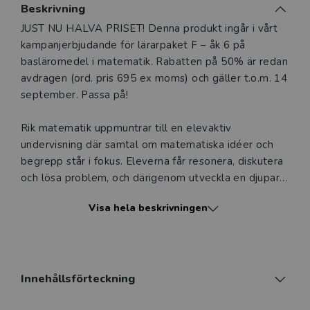
Beskrivning
Beskrivning
JUST NU HALVA PRISET! Denna produkt ingår i vårt
kampanjerbjudande för lärarpaket F – åk 6 på
basläromedel i matematik. Rabatten på 50% är redan
avdragen (ord. pris 695 ex moms) och gäller t.o.m. 14
september. Passa på!
Rik matematik uppmuntrar till en elevaktiv
undervisning där samtal om matematiska idéer och
begrepp står i fokus. Eleverna får resonera, diskutera
och lösa problem, och därigenom utveckla en djupare
förståelse för matematik. I lärarhandledningen finns
Visa hela beskrivningen
mer än 100 detaljerade lektionsförslag per läsår, med
bildspel till varje lektion. Med Rik matematik får du
stöd att kunna bedriva en strukturerad och
framgångsrik undervisning.
Innehållsförteckning
BYGGER PÅ SVENSKA FORSKNINGSRESULTAT