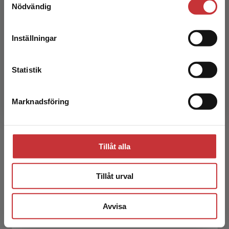
Nödvändig
att kunna slutföra ett köp måste
leveransadressen vara i Sverige.
Läs mer
Inställningar
Kontakta kundservice
Patrik Gustafsson
Statistik
Patrik Gustafsson, lektor i skolutveckling vid
Västerås stad och forskare inom
Marknadsföring
Stäng
matematikdidaktik vid Mälardalens universitet,
är en av författarna ...
Tillåt alla
Tillåt urval
Avvisa
Hillevi Gavel