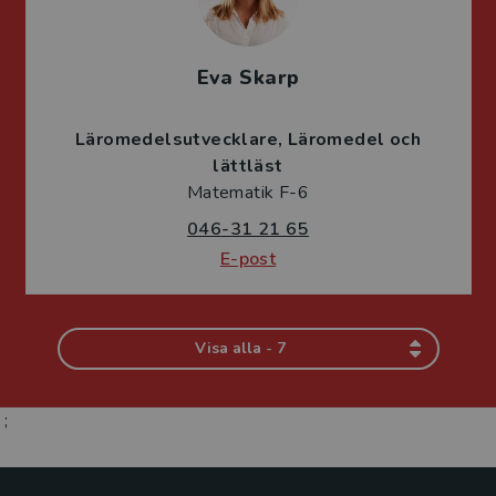
Eva Skarp
Läromedelsutvecklare
Läromedel och
lättläst
Matematik F-6
046-31 21 65
E-post
Visa alla - 7
;