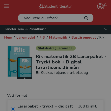
Handlar som:
Privatkund
Hem
/
Läromedel
/
F-3
/
Matematik
/
Basläromedel
/
Rik ma
Statsbidrag läromedel
Rik matematik 2B Lärarpaket -
Tryckt bok + Digital
lärarlicens 36 mån
Skickas följande arbetsdag
Valt format
Lärarpaket - tryckt + digitalt
368 kr inkl.