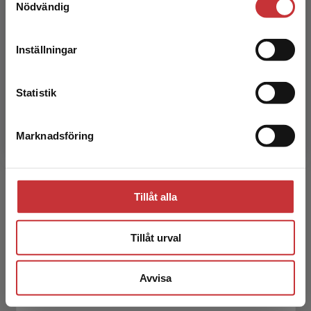
Nödvändig
att kunna slutföra ett köp måste
leveransadressen vara i Sverige.
Läs mer
Inställningar
Kontakta kundservice
Patrik Gustafsson
Statistik
Patrik Gustafsson, lektor i skolutveckling vid
Västerås stad och forskare inom
Marknadsföring
Stäng
matematikdidaktik vid Mälardalens universitet,
är en av författarna ...
Tillåt alla
Tillåt urval
Avvisa
Hillevi Gavel