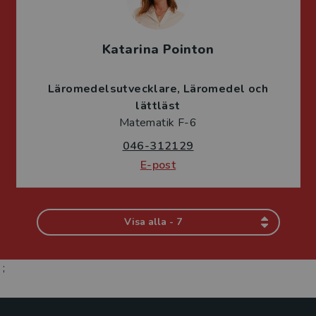
Katarina Pointon
Läromedelsutvecklare
Läromedel och
lättläst
Matematik F-6
046-312129
E-post
Visa alla - 7
;