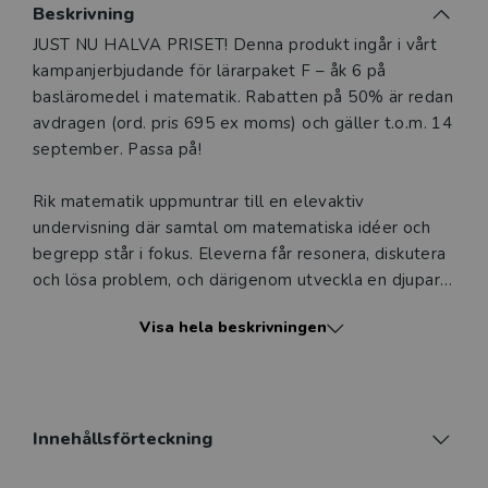
Beskrivning
Beskrivning
JUST NU HALVA PRISET! Denna produkt ingår i vårt
kampanjerbjudande för lärarpaket F – åk 6 på
basläromedel i matematik. Rabatten på 50% är redan
avdragen (ord. pris 695 ex moms) och gäller t.o.m. 14
september. Passa på!
Rik matematik uppmuntrar till en elevaktiv
undervisning där samtal om matematiska idéer och
begrepp står i fokus. Eleverna får resonera, diskutera
och lösa problem, och därigenom utveckla en djupare
förståelse för matematik. I lärarhandledningen finns
Visa hela beskrivningen
mer än 100 detaljerade lektionsförslag per läsår, med
bildspel till varje lektion. Med Rik matematik får du
stöd att kunna bedriva en strukturerad och
framgångsrik undervisning.
Innehållsförteckning
BYGGER PÅ SVENSKA FORSKNINGSRESULTAT