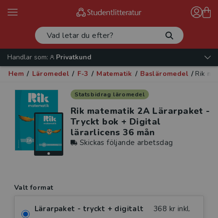
Handlar som:
Privatkund
Hem
/
Läromedel
/
F-3
/
Matematik
/
Basläromedel
/
Rik ma
Statsbidrag läromedel
Rik matematik 2A Lärarpaket -
Tryckt bok + Digital
lärarlicens 36 mån
Skickas följande arbetsdag
Valt format
Lärarpaket - tryckt + digitalt
368 kr inkl.