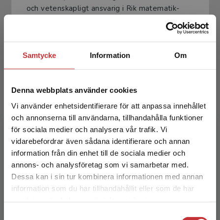
och vetenskapligt ansvarig i Rik matematik-
teamet, är professor i matematikdidaktik vid
Mälardalen...
Samtycke
Information
Om
Denna webbplats använder cookies
Vi använder enhetsidentifierare för att anpassa innehållet
och annonserna till användarna, tillhandahålla funktioner
Manuel Tenser
för sociala medier och analysera vår trafik. Vi
Begränsad fraktregion
vidarebefordrar även sådana identifierare och annan
Manuel Tenser, verksam i Framtidens
information från din enhet till de sociala medier och
läromedel-projektet vid Mälardalens
annons- och analysföretag som vi samarbetar med.
universitet, är en av författarna till Rik
Dessa kan i sin tur kombinera informationen med annan
matematik-serien. Han har en bak...
information som du har tillhandahållit eller som de har
Det verkar som att du besöker
samlat in när du har använt deras tjänster.
studentlitteratur.se via en enhet utanför Sverige.
Samtyckesval
Vi erbjuder inte leveranser utanför Sverige. För