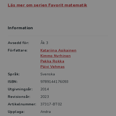
tips under följande rubriker:
Läs mer om serien Favorit matematik
• Lektionens innehåll
• Lektionens mål
• Koppling till läroplanen
Information
• Frågor till samtalsbilden
• Huvudräkningsuppgifter
Avsedd för:
Åk 3
• Förslag på arbetsgång
• Tavlan
Författare:
Katariina Asikainen
Kimmo Nyrhinen
• Ramberättelse
Pekka Rokka
• Problemlösningsuppgifter
Päivi Vehmas
• Tips
Språk:
Svenska
• Kunskapsbank med teoribakgrund
• Kopieringsunderlag
ISBN:
9789144176093
Utgivningsår:
2014
Lärarhandledningens digitala resurs
Revisionsår:
2023
Med lärarhandledningens digitala resurs får du
Artikelnummer:
37317-BT02
tillgång till massor av praktiska verktyg för din
Upplaga:
Andra
undervisning. Med hjälp av en projektor kan du på