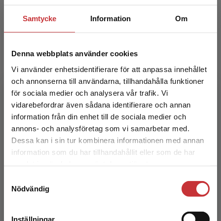
Samtycke
Information
Om
Magisterexamen i pedagogik, specialiserad i
idrott och matematik, klasslärare
Denna webbplats använder cookies
Vi använder enhetsidentifierare för att anpassa innehållet
och annonserna till användarna, tillhandahålla funktioner
för sociala medier och analysera vår trafik. Vi
Begränsad fraktregion
vidarebefordrar även sådana identifierare och annan
information från din enhet till de sociala medier och
Kimmo Nyrhinen
annons- och analysföretag som vi samarbetar med.
Dessa kan i sin tur kombinera informationen med annan
Filosofie magister, gymnasielärare i matematik
information som du har tillhandahållit eller som de har
Det verkar som att du besöker
samlat in när du har använt deras tjänster.
studentlitteratur.se via en enhet utanför Sverige.
Samtyckesval
Vi erbjuder inte leveranser utanför Sverige. För
Nödvändig
att kunna slutföra ett köp måste
leveransadressen vara i Sverige.
Läs mer
Inställningar