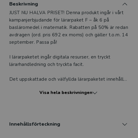
Beskrivning
Beskrivning
JUST NU HALVA PRISET! Denna produkt ingår i vårt
kampanjerbjudande för lärarpaket F – åk 6 på
basläromedel i matematik. Rabatten på 50% är redan
avdragen (ord. pris 692 ex moms) och gäller t.o.m. 14
september. Passa på!
I lärarpaketet ingår digitala resurser, en tryckt
lärarhandledning och tryckta facit.
Det uppskattade och välfyllda lärarpaketet innehåller
allt du behöver i form av inspiration och konkreta
Visa hela beskrivningen
verktyg för en kommunikativ och varierad
matematikundervisning. Använd innehållet som ett
smörgåsbord och välj det som passar bäst för din
elevgrupp.
Innehållsförteckning
Till varje lektion finns det stöd, fakta, inspiration och