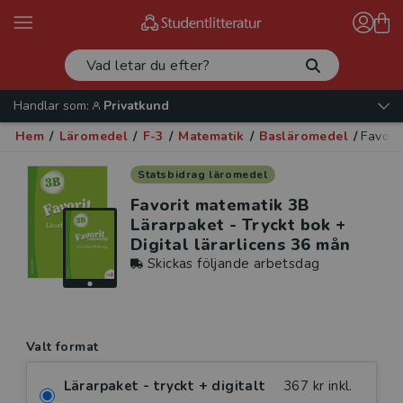
Handlar som:
Privatkund
Hem
/
Läromedel
/
F-3
/
Matematik
/
Basläromedel
/
Favori
Statsbidrag läromedel
Favorit matematik 3B
Lärarpaket - Tryckt bok +
Digital lärarlicens 36 mån
Skickas följande arbetsdag
Valt format
Lärarpaket - tryckt + digitalt
367 kr inkl.