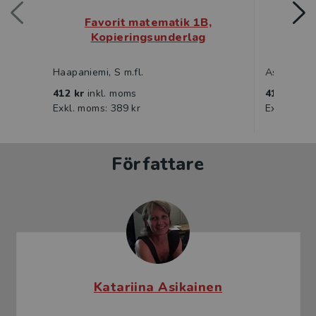
Favorit matematik 1B,
Fa
Kopieringsunderlag
Ko
Haapaniemi, S m.fl.
Asikainen, 
412 kr
inkl. moms
412 kr
ink
Exkl. moms: 389 kr
Exkl. moms
Författare
Katariina Asikainen