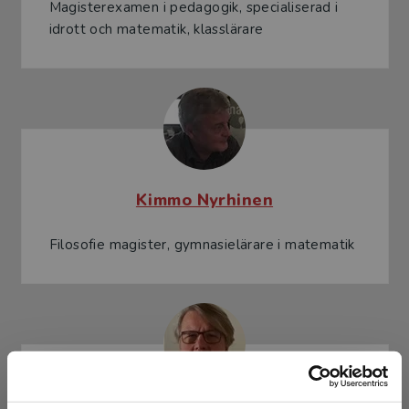
Magisterexamen i pedagogik, specialiserad i
idrott och matematik, klasslärare
Kimmo Nyrhinen
Filosofie magister, gymnasielärare i matematik