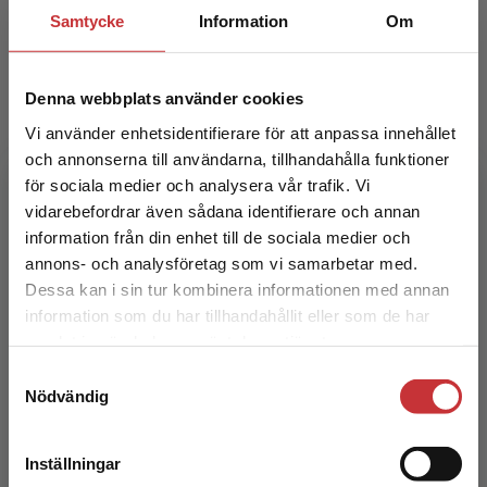
Pekka Rokka
Samtycke
Information
Om
Pekka Rokka har arbetat som klasslärare och
rektor i mer än 30 år. Förutom
Denna webbplats använder cookies
klasslärarutbildning är han också doktor i
Vi använder enhetsidentifierare för att anpassa innehållet
pedagogik. Pekka har deltagi...
och annonserna till användarna, tillhandahålla funktioner
för sociala medier och analysera vår trafik. Vi
Begränsad fraktregion
vidarebefordrar även sådana identifierare och annan
information från din enhet till de sociala medier och
annons- och analysföretag som vi samarbetar med.
Dessa kan i sin tur kombinera informationen med annan
information som du har tillhandahållit eller som de har
Det verkar som att du besöker
Päivi Vehmas
samlat in när du har använt deras tjänster.
studentlitteratur.se via en enhet utanför Sverige.
Samtyckesval
Vi erbjuder inte leveranser utanför Sverige. För
Magisterexamen i pedagogik, speciallärare,
Nödvändig
att kunna slutföra ett köp måste
dramapedagog, neuropsykiatrisk coach
leveransadressen vara i Sverige.
Läs mer
Inställningar