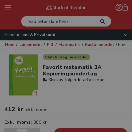
Handlar som:
Privatkund
Hem
/
Läromedel
/
F-3
/
Matematik
/
Basläromedel
/
Favori
Statsbidrag läromedel
Favorit matematik 3A
Kopieringsunderlag
Skickas följande arbetsdag
412 kr
inkl. moms
Exkl. moms:
389 kr