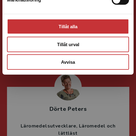
Stäng
Marie Delshammar
Läromedelsutvecklare
Läromedel och
Tillåt alla
lättläst
Matematik F-6
Tillåt urval
046-31 22 26
E-post
Avvisa
Dörte Peters
Läromedelsutvecklare
Läromedel och
lättläst