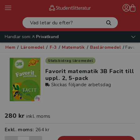
Handlar som:
Privatkund
Hem
/
Läromedel
/
F-3
/
Matematik
/
Basläromedel
/
Favorit
Statsbidrag läromedel
Favorit matematik 3B Facit till
uppl. 2, 5-pack
Skickas följande arbetsdag
280 kr
inkl. moms
Exkl. moms:
264 kr