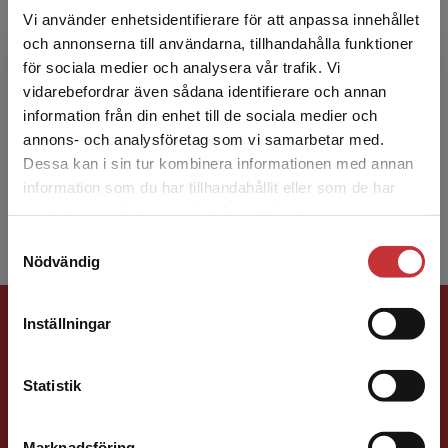
Vi använder enhetsidentifierare för att anpassa innehållet
och annonserna till användarna, tillhandahålla funktioner
Timo Urpiola
för sociala medier och analysera vår trafik. Vi
Begränsad fraktregion
vidarebefordrar även sådana identifierare och annan
Timo Urpiola är numera pensionerad klasslärare
information från din enhet till de sociala medier och
och speciallärare med 40 års erfarenhet från
annons- och analysföretag som vi samarbetar med.
arbete både i grundskola och gymnasium. Han
Dessa kan i sin tur kombinera informationen med annan
har en filo...
information som du har tillhandahållit eller som de har
Det verkar som att du besöker
samlat in när du har använt deras tjänster.
studentlitteratur.se via en enhet utanför Sverige.
Samtyckesval
Vi erbjuder inte leveranser utanför Sverige. För
Nödvändig
att kunna slutföra ett köp måste
leveransadressen vara i Sverige.
Läs mer
Förlagskontakt
Inställningar
Kontakta kundservice
Statistik
Marknadsföring