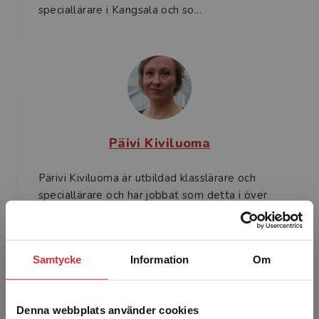
speciallärare i Kangsala och so...
Päivi Kiviluoma
Pärivi Kiviluoma är utbildad klasslärare och
speciallärare och har jobbat som detta i över
20 år. Hon har även studerat matematik. 2014
fick hon p...
Samtycke
Information
Om
Denna webbplats använder cookies