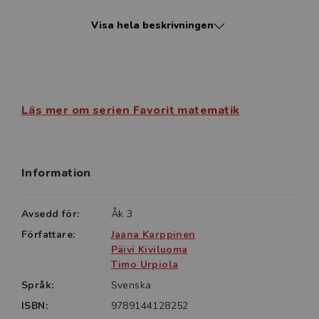
möjligheten att själva jämföra sina lösningar med
Visa hela beskrivningen
facit. Om eleverna rättar tillsammans med en kamrat
ges de möjligheten att diskutera och utveckla
matematiska resonemang.
Läs mer om serien Favorit matematik
Information
Avsedd för:
Åk 3
Författare:
Jaana Karppinen
Päivi Kiviluoma
Timo Urpiola
Språk:
Svenska
ISBN:
9789144128252