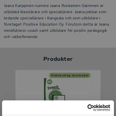
Jaana Karppinen numera Jaana Ronkainen-Salminen är
utbildad klasslärare och speciallärare. Jaana jobbar som
ledande speciallärare i Kangsala och som utbildare i
företaget Positive Education Oy. Förutom detta är Jaana
mindfulness-coach samt utbildare för positiv pedagogik
och välbefinnande.
Produkter
Statsbidrag läromedel