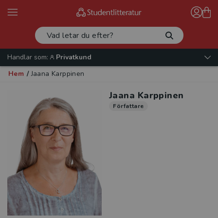
Handlar som:
Privatkund
Hem
/
Jaana Karppinen
Jaana Karppinen
Författare