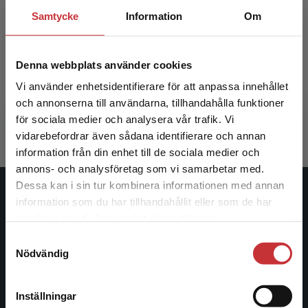
Favorit matematik 6B Utökat
Favori
Samtycke
Information
Om
stöd Lärarpaket - Tryckt +
stöd 
Digitalt 36 mån
Denna webbplats använder cookies
Karppinen, Jaana m.fl.
Karppinen,
Vi använder enhetsidentifierare för att anpassa innehållet
599 kr
inkl. moms
599 kr
ink
och annonserna till användarna, tillhandahålla funktioner
Exkl. moms: 565 kr
Exkl. moms
för sociala medier och analysera vår trafik. Vi
Begränsad fraktregion
vidarebefordrar även sådana identifierare och annan
information från din enhet till de sociala medier och
annons- och analysföretag som vi samarbetar med.
Dessa kan i sin tur kombinera informationen med annan
Studentlitteratur
information som du har tillhandahållit eller som de har
Det verkar som att du besöker
samlat in när du har använt deras tjänster.
studentlitteratur.se via en enhet utanför Sverige.
Studentlitteratur grundades 1963 och är idag Sveriges
Samtyckesval
Vi erbjuder inte leveranser utanför Sverige. För
ledande utbildningsförlag. Med läromedel, kurslitteratur,
Nödvändig
att kunna slutföra ett köp måste
facklitteratur, utbildningar och digitala
leveransadressen vara i Sverige.
Läs mer
informationstjänster i utbudet, finns Studentlitteratur med
Inställningar
längs hela kunskapsresan.