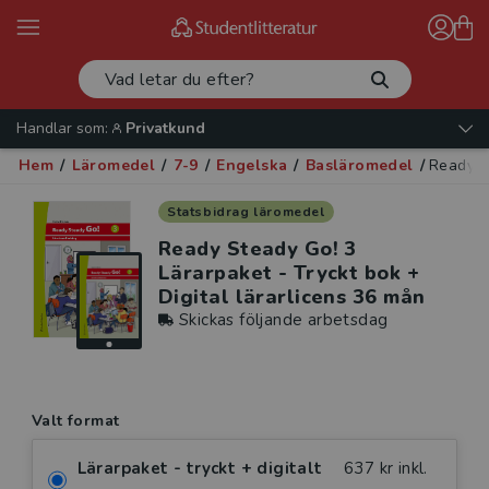
Handlar som:
Privatkund
Hem
/
Läromedel
/
7-9
/
Engelska
/
Basläromedel
/
Ready St
Statsbidrag läromedel
Ready Steady Go! 3
Lärarpaket - Tryckt bok +
Digital lärarlicens 36 mån
Skickas följande arbetsdag
Valt format
Lärarpaket - tryckt + digitalt
637 kr inkl.