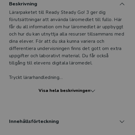
Beskrivning
Beskrivning
Lärarpaketet till Ready Steady Go! 3 ger dig
förutsättningar att använda läromedlet till fullo. Här
får du all information om hur läromedlet är uppbyggt
och hur du kan utnyttja alla resurser tillsammans med
dina elever. För att du ska kunna variera och
differentiera undervisningen finns det gott om extra
uppgifter och laborativt material. Du får också
tillgång till elevens digitala läromedel.
Tryckt lärarhandledning
I lärarpaketet ingår både en tryckt lärarhandledning
Visa hela beskrivningen
och digitala resurser. I den tryckta lärarhandledningen
finns en noggrann genomgång av bokens upplägg och
de teorier och tankar som ligger bakom materialet.
Detta kombineras med en genomgång av varje
kapitel med tips, extra ord och meningar samt vilka
Innehållsförteckning
extra resurser som finns till respektive kapitel. Ett