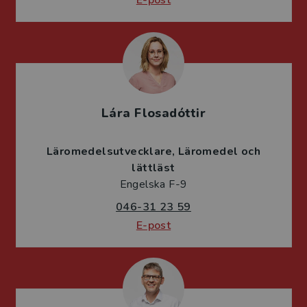
Lára Flosadóttir
Läromedelsutvecklare
Läromedel och
lättläst
Engelska F-9
046-31 23 59
E-post