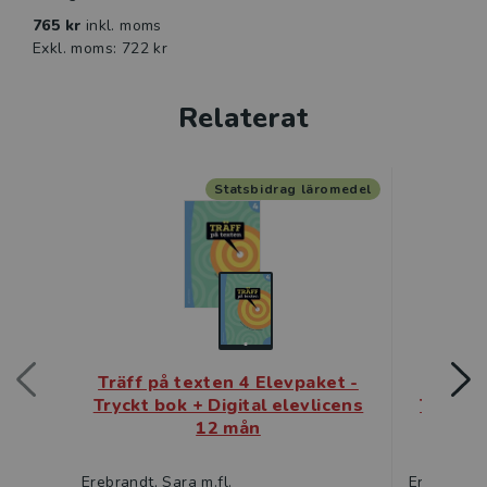
765 kr
inkl. moms
Exkl. moms: 722 kr
Relaterat
Statsbidrag läromedel
Träff på texten 4 Elevpaket -
Träff 
Tryckt bok + Digital elevlicens
Tryckt 
12 mån
Erebrandt, Sara m.fl.
Erebrandt,