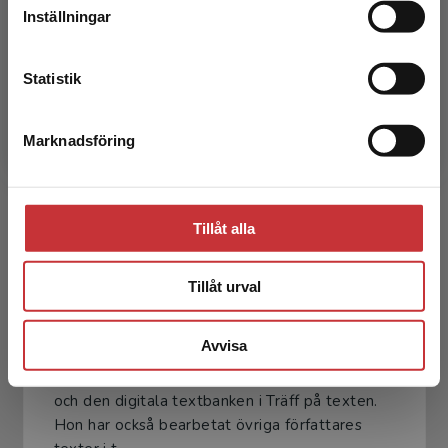
Inställningar
Sara Erebrandt
Kontakta kundservice
Sara Erebrandt är legitimerad grundskollärare
Statistik
1-7 SV/SO och arbetar på Sandhultskolan i
Borås. Sara har också påbyggnad av svenska
Marknadsföring
som andraspråk ...
Stäng
Tillåt alla
Tillåt urval
Bim Wikström
Avvisa
Bim Wikström har skrivit texter till elevboken
och den digitala textbanken i Träff på texten.
Hon har också bearbetat övriga författares