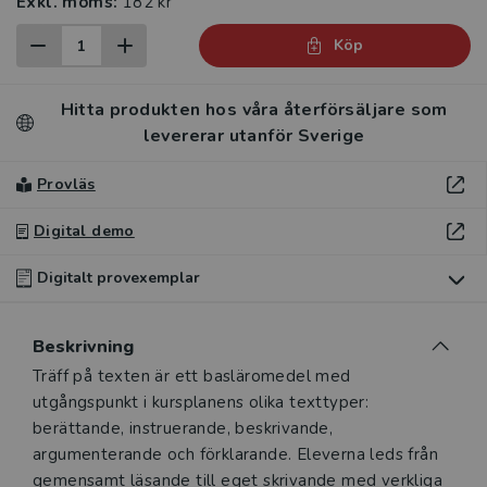
Exkl. moms:
182 kr
Köp
Hitta produkten hos våra återförsäljare som
levererar utanför Sverige
Provläs
Digital demo
Digitalt provexemplar
Du som undervisar kan beställa ett kostnadsfritt
Beskrivning
digitalt provexemplar av den här produkten.
Beskrivning
Träff på texten är ett basläromedel med
utgångspunkt i kursplanens olika texttyper:
Ett digitalt provexemplar ger dig tillgång till det digitala
berättande, instruerande, beskrivande,
läromedlet där den digitala boken ingår under tre
argumenterande och förklarande. Eleverna leds från
månader. Observera att erbjudandet endast gäller
gemensamt läsande till eget skrivande med verkliga