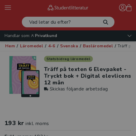
Handlar som:
Privatkund
Hem
/
Läromedel
/
4-6
/
Svenska
/
Basläromedel
/
Träff på 
Statsbidrag läromedel
Träff på texten 6 Elevpaket -
Tryckt bok + Digital elevlicens
12 mån
Skickas följande arbetsdag
193 kr
inkl. moms