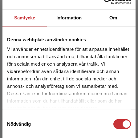
Samtycke
Information
Om
Denna webbplats använder cookies
Kristina Lundgren
Vi använder enhetsidentifierare för att anpassa innehållet
och annonserna till användarna, tillhandahålla funktioner
för sociala medier och analysera vår trafik. Vi
Kristina Lundgren är legitimerad 1-7 lärare och
Begränsad fraktregion
vidarebefordrar även sådana identifierare och annan
undervisar på mellanstadiet i ämnena svenska,
information från din enhet till de sociala medier och
engelska och so på Sandhultskolan i Borås.
annons- och analysföretag som vi samarbetar med.
Kristina ä...
Dessa kan i sin tur kombinera informationen med annan
information som du har tillhandahållit eller som de har
Det verkar som att du besöker
samlat in när du har använt deras tjänster.
studentlitteratur.se via en enhet utanför Sverige.
Samtyckesval
Vi erbjuder inte leveranser utanför Sverige. För
Nödvändig
att kunna slutföra ett köp måste
leveransadressen vara i Sverige.
Läs mer