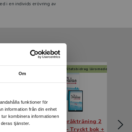
d i en individs erövring av
Statsbidrag läromedel
Om
andahålla funktioner för
n information från din enhet
 tur kombinera informationen
ing 3
Svalan Språkträning 2
S
deras tjänster.
 12 mån
Elevpaket - Tryckt bok +
El