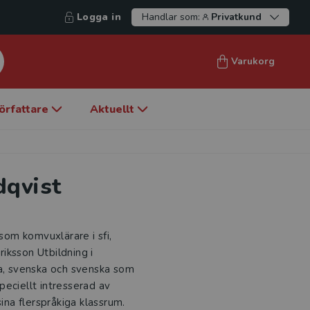
Logga in
Handlar som:
Privatkund
Varukorg
örfattare
Aktuellt
dqvist
om komvuxlärare i sfi,
iksson Utbildning i
ka, svenska och svenska som
eciellt intresserad av
ina flerspråkiga klassrum.