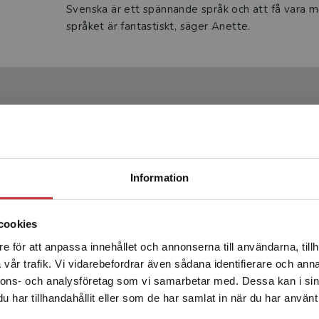
Svenska är ett spännande språk och att få vara me
språket är fantastiskt, säger Anette.
Produkter
Begränsad fraktregion
Information
cookies
e för att anpassa innehållet och annonserna till användarna, tillh
Det verkar som att du besöker studentlitteratur.se via en
vår trafik. Vi vidarebefordrar även sådana identifierare och anna
enhet utanför Sverige. Vi erbjuder inte leveranser utanför
nnons- och analysföretag som vi samarbetar med. Dessa kan i sin
Sverige. För att kunna slutföra ett köp måste
valan Språkträning 2
Svalan Språkträn
har tillhandahållit eller som de har samlat in när du har använt 
leveransadressen vara i Sverige.
Läs mer
ital lärarlicens 12 mån
Digital lärarlicens