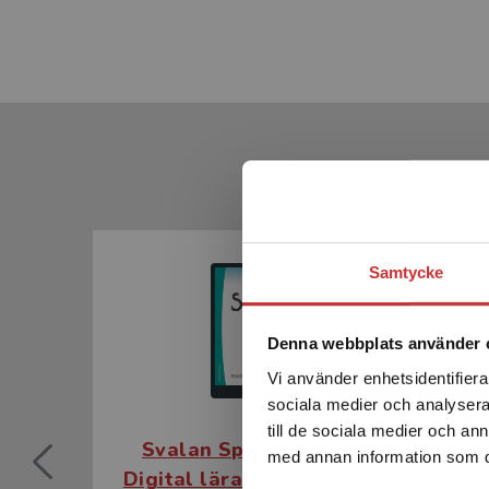
Samtycke
Denna webbplats använder 
Vi använder enhetsidentifierar
sociala medier och analysera 
till de sociala medier och a
Svalan Språkträning 1
S
med annan information som du 
Digital lärarlicens 12 mån
Dig