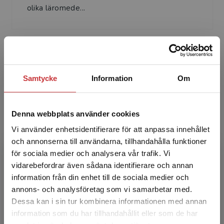
olika läromede...
Samtycke
Information
Om
Richard Kristiansson
Denna webbplats använder cookies
Richard är verksam Ma/NO-lärare med många
Vi använder enhetsidentifierare för att anpassa innehållet
års erfarenhet av lärarfortbildning i NO. Han har
och annonserna till användarna, tillhandahålla funktioner
skrivit läromedel och forskningsartiklar med
för sociala medier och analysera vår trafik. Vi
inriktning...
Begränsad fraktregion
vidarebefordrar även sådana identifierare och annan
information från din enhet till de sociala medier och
annons- och analysföretag som vi samarbetar med.
Dessa kan i sin tur kombinera informationen med annan
information som du har tillhandahållit eller som de har
Det verkar som att du besöker