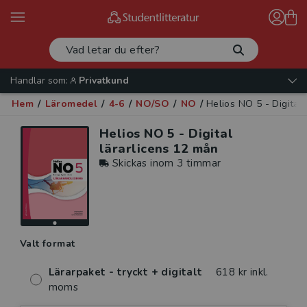
Handlar som:
Privatkund
Hem
/
Läromedel
/
4-6
/
NO/SO
/
NO
/
Helios NO 5 - Digital
Helios NO 5 - Digital
lärarlicens 12 mån
Skickas inom 3 timmar
Valt format
Lärarpaket - tryckt + digitalt
618 kr inkl.
moms