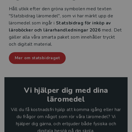
Håll utkik efter den gröna symbolen med texten
"Statsbidrag läromedel", som vi har märkt upp de
läromedel som ingår i
Statsbidrag för inköp av
läroböcker och lärarhandledningar 2026
med. Det
gäller alla våra smarta paket som innehåller tryckt
och digitalt material.
Mer om statsbidraget
Vi hjälper dig med dina
läromedel
Vill du få kostnadsfri hjälp att komma igång eller har
du frågor om något som rör våra läromedel? Vi
hjälper dig gärna, och erbjuder både fysiska och
digitala besök på din skola.