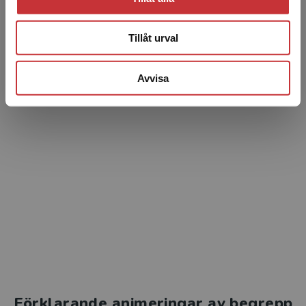
Tillåt urval
Avvisa
Så kommer du igång
Förklarande animeringar av begrepp