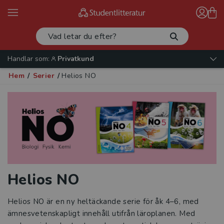
Handlar som:
Privatkund
Hem
/
Serier
/
Helios NO
Helios NO
Helios NO är en ny heltäckande serie för åk 4–6, med
ämnesvetenskapligt innehåll utifrån läroplanen. Med