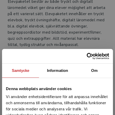
Elevpaketet består av både tryckt och digitalt
läromedel vilket ger dina elever möjlighet att arbeta
på ett varierat sätt. Elevpaketet innehåller en tryckt
elevbok, tryckt övningshäfte, digitalt läromedel med
bl.a. digital elevbok, självrättande övningar,
begreppsordlistor med bildstöd, experimentfilmer,
quiz och extrauppgifter. Allt material har elevnära
tilltal, tydlig struktur och nivåanpassat.
Samtycke
Information
Om
Denna webbplats använder cookies
Vi använder enhetsidentifierare för att anpassa innehållet
och annonserna till användarna, tillhandahålla funktioner
för sociala medier och analysera vår trafik. Vi
Begränsad fraktregion