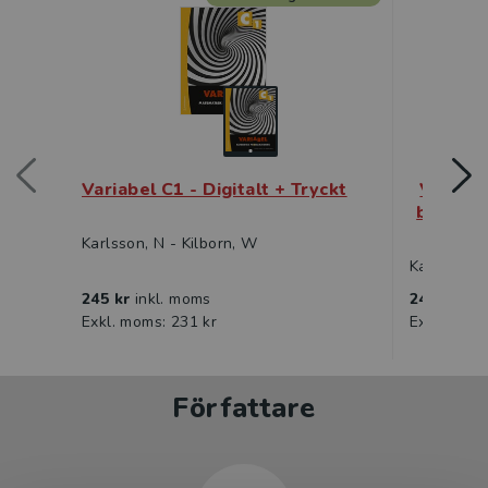
Variabel C1 - Digitalt + Tryckt
Variabe
bok + D
Karlsson, N - Kilborn, W
Karlsson, 
245 kr
inkl. moms
245 kr
ink
Exkl. moms: 231 kr
Exkl. moms
Författare