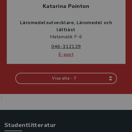
Katarina Pointon
Läromedelsutvecklare
Läromedel och
lättläst
Matematik F-6
046-312129
E-post
Visa alla - 7
;
Studentlitteratur