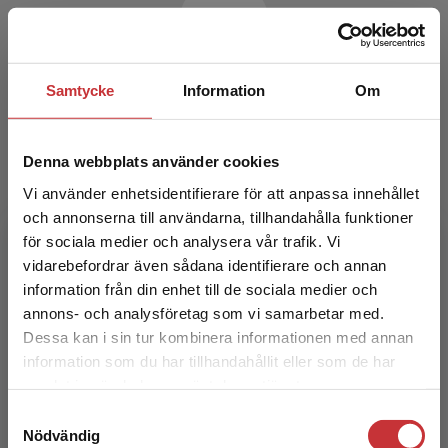
Samtycke
Information
Om
Natalia Karlsson
Natalia Karlsson är docent och lektor i
Denna webbplats använder cookies
matematik med inriktning mot didaktik. Hon
Vi använder enhetsidentifierare för att anpassa innehållet
arbetar för närvarande som lärarutbildare vid
och annonserna till användarna, tillhandahålla funktioner
Södertörns högskol...
för sociala medier och analysera vår trafik. Vi
Begränsad fraktregion
vidarebefordrar även sådana identifierare och annan
information från din enhet till de sociala medier och
annons- och analysföretag som vi samarbetar med.
Dessa kan i sin tur kombinera informationen med annan
information som du har tillhandahållit eller som de har
Det verkar som att du besöker
samlat in när du har använt deras tjänster.
studentlitteratur.se via en enhet utanför Sverige.
Wiggo Kilborn
Samtyckesval
Vi erbjuder inte leveranser utanför Sverige. För
Nödvändig
att kunna slutföra ett köp måste