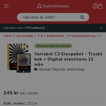
Handlar som:
Privatkund
Hem
/
Läromedel
/
7-9
/
Matematik
/
Problemlösning
/
Vari
Statsbidrag läromedel
Variabel C3 Elevpaket - Tryckt
bok + Digital elevlicens 12
mån
Skickas följande arbetsdag
245 kr
inkl. moms
Exkl. moms:
231 kr