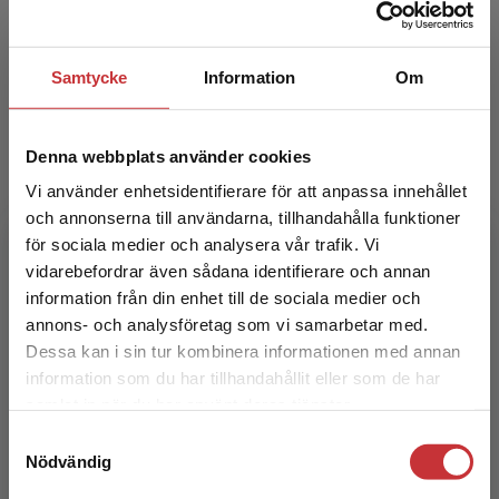
höga förväntningar på dina elever.
Katariina Asikainen
TOMOYO
Samtycke
Information
Om
Tomoyo är ett spelifierat digitalt läromedel med
Magisterexamen i pedagogik, specialiserad i
fokus på färdighetsträning och repetition. Med
idrott och matematik, klasslärare
variation och motivationshöjande inslag från spelens
Denna webbplats använder cookies
värld ökar eleverna sina kunskaper inom
Vi använder enhetsidentifierare för att anpassa innehållet
grundläggande matematiska moment. Eleverna
och annonserna till användarna, tillhandahålla funktioner
arbetar självgående och du som lärare kan följa deras
för sociala medier och analysera vår trafik. Vi
arbete i din klassrumsvy.
Begränsad fraktregion
vidarebefordrar även sådana identifierare och annan
information från din enhet till de sociala medier och
annons- och analysföretag som vi samarbetar med.
Kimmo Nyrhinen
Dessa kan i sin tur kombinera informationen med annan
information som du har tillhandahållit eller som de har
Det verkar som att du besöker
samlat in när du har använt deras tjänster.
Filosofie magister, gymnasielärare i matematik
studentlitteratur.se via en enhet utanför Sverige.
Samtyckesval
Vi erbjuder inte leveranser utanför Sverige. För
Nödvändig
att kunna slutföra ett köp måste
leveransadressen vara i Sverige.
Läs mer