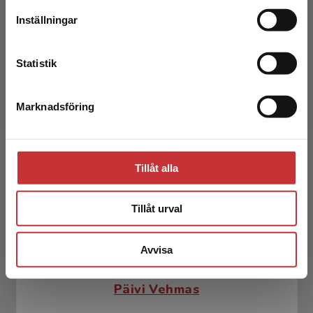
Inställningar
Kontakta kundservice
Statistik
Pekka Rokka
Marknadsföring
Stäng
Pekka Rokka har arbetat som klasslärare och
rektor i mer än 30 år. Förutom
klasslärarutbildning är han också doktor i
pedagogik. Pekka har deltagi...
Tillåt alla
Tillåt urval
Avvisa
Päivi Vehmas