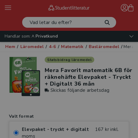
Handlar som:
Privatkund
Hem
/
Läromedel
/
4-6
/
Matematik
/
Basläromedel
/
Mera F
Statsbidrag läromedel
Mera Favorit matematik 6B för
räknehäfte Elevpaket - Tryckt
+ Digitalt 36 mån
Skickas följande arbetsdag
Valt format
Elevpaket - tryckt + digitalt
167 kr inkl.
moms