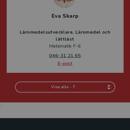
Eva Skarp
Läromedelsutvecklare
Läromedel och
lättläst
Matematik F-6
046-31 21 65
E-post
Visa alla - 7
;