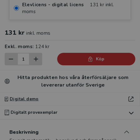
Elevlicens - digital licens
131 kr inkl.
moms
131 kr
inkl. moms
Exkl. moms:
124 kr
Köp
Hitta produkten hos våra återförsäljare som
levererar utanför Sverige
Digital demo
Digitalt provexemplar
Du som undervisar kan beställa ett kostnadsfritt
Beskrivning
digitalt provexemplar av den här produkten.