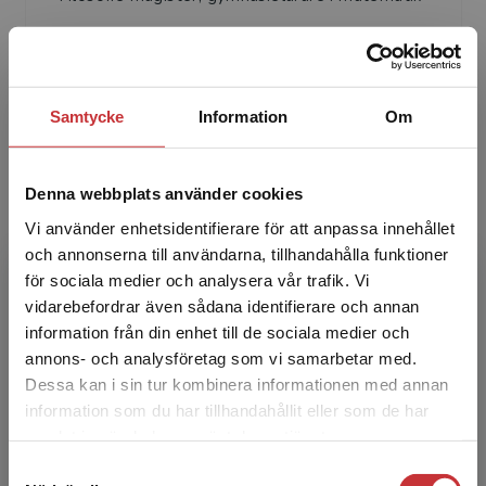
Samtycke
Information
Om
Denna webbplats använder cookies
Pekka Rokka
Vi använder enhetsidentifierare för att anpassa innehållet
Pekka Rokka har arbetat som klasslärare och
och annonserna till användarna, tillhandahålla funktioner
rektor i mer än 30 år. Förutom
för sociala medier och analysera vår trafik. Vi
Begränsad fraktregion
klasslärarutbildning är han också doktor i
vidarebefordrar även sådana identifierare och annan
pedagogik. Pekka har deltagi...
information från din enhet till de sociala medier och
annons- och analysföretag som vi samarbetar med.
Dessa kan i sin tur kombinera informationen med annan
information som du har tillhandahållit eller som de har
Det verkar som att du besöker
samlat in när du har använt deras tjänster.
studentlitteratur.se via en enhet utanför Sverige.
Samtyckesval
Vi erbjuder inte leveranser utanför Sverige. För