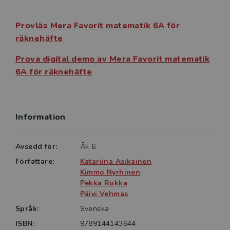
TOMOYO
För dig som använder Favorit matematik åk 1–6 ingår
Provläs Mera Favorit matematik 6A för
Tomoyo – ett spelifierat digitalt läromedel med fokus
räknehäfte
på färdighetsträning och repetition. Med variation och
motivationshöjande inslag från spelens värld ökar
Prova digital demo av Mera Favorit matematik
eleverna sina kunskaper inom grundläggande
6A för räknehäfte
matematiska moment. Eleverna arbetar självgående
och du som lärare kan följa deras arbete i din
klassrumsvy.
Information
Avsedd för:
Åk 6
Författare:
Katariina Asikainen
Kimmo Nyrhinen
Pekka Rokka
Päivi Vehmas
Språk:
Svenska
ISBN:
9789144143644