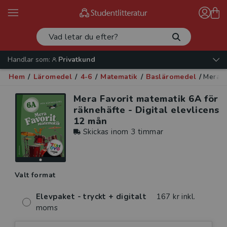
Handlar som:
Privatkund
Hem
/
Läromedel
/
4-6
/
Matematik
/
Basläromedel
/
Mera F
Mera Favorit matematik 6A för
räknehäfte - Digital elevlicens
12 mån
Skickas inom 3 timmar
Valt format
Elevpaket - tryckt + digitalt
167 kr inkl.
moms