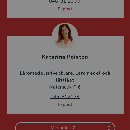
046-31 23 77
E-post
Katarina Pointon
Läromedelsutvecklare
Läromedel och
lättläst
Matematik F-6
046-312129
E-post
Visa alla - 7