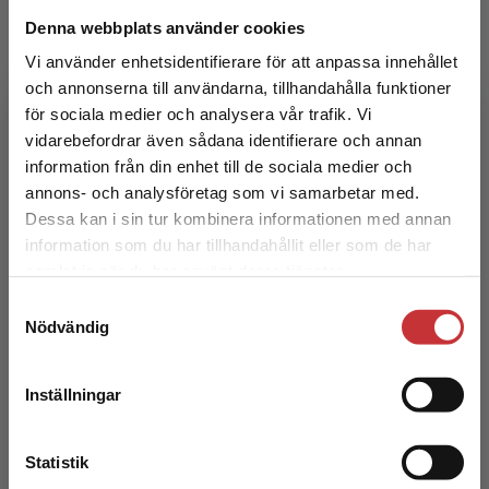
värld tränar eleverna sina kunskaper inom
grundläggande matematiska moment. Eleverna
Denna webbplats använder cookies
arbetar självständigt och du som lärare kan följa
Vi använder enhetsidentifierare för att anpassa innehållet
deras arbete i din klassrumsvy.
och annonserna till användarna, tillhandahålla funktioner
Kimmo Nyrhinen
för sociala medier och analysera vår trafik. Vi
Begränsad fraktregion
vidarebefordrar även sådana identifierare och annan
Filosofie magister, gymnasielärare i matematik
information från din enhet till de sociala medier och
annons- och analysföretag som vi samarbetar med.
Dessa kan i sin tur kombinera informationen med annan
information som du har tillhandahållit eller som de har
Det verkar som att du besöker
samlat in när du har använt deras tjänster.
studentlitteratur.se via en enhet utanför Sverige.
Samtyckesval
Vi erbjuder inte leveranser utanför Sverige. För
Nödvändig
att kunna slutföra ett köp måste
Pekka Rokka
leveransadressen vara i Sverige.
Läs mer
Inställningar
Pekka Rokka har arbetat som klasslärare och
Kontakta kundservice
rektor i mer än 30 år. Förutom
klasslärarutbildning är han också doktor i
Statistik
pedagogik. Pekka har deltagi...