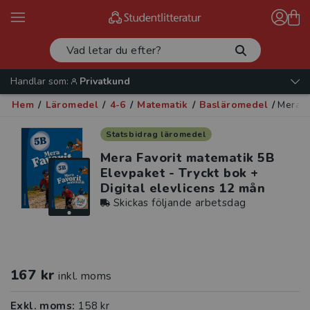
Handlar som:
Privatkund
Hem
/
Läromedel
/
4-6
/
Matematik
/
Basläromedel
/
Mera F
Statsbidrag läromedel
Mera Favorit matematik 5B
Elevpaket - Tryckt bok +
Digital elevlicens 12 mån
Skickas följande arbetsdag
167 kr
inkl. moms
Exkl. moms:
158 kr