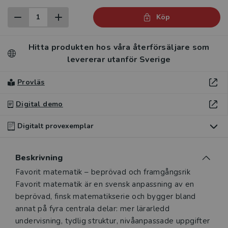
Köp
Hitta produkten hos våra återförsäljare som
levererar utanför Sverige
Provläs
Digital demo
Digitalt provexemplar
Du som undervisar kan beställa ett kostnadsfritt
Beskrivning
digitalt provexemplar av den här produkten.
Beskrivning
Favorit matematik – beprövad och framgångsrik
Favorit matematik är en svensk anpassning av en
Ett digitalt provexemplar ger dig tillgång till det digitala
beprövad, finsk matematikserie och bygger bland
läromedlet där den digitala boken ingår under tre
annat på fyra centrala delar: mer lärarledd
månader. Observera att erbjudandet endast gäller
undervisning, tydlig struktur, nivåanpassade uppgifter
relevanta produkter för din undervisning (nivå och ämne)