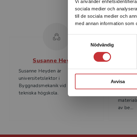
Vi använder enhetsidentifierar
sociala medier och analysera 
till de sociala medier och a
med annan information som du 
Samtyckesval
Nödvändig
Susanne Heyden
Susanne Heyden är
Ola Dahl
universitetslektor i
byggnad
Avvisa
Byggnadsmekanik vid Lunds
tekniska
tekniska högskola.
huvudsak
material
av be...