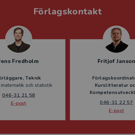
Förlagskontakt
Jens Fredholm
Fritjof Janso
örläggare
Teknik
Förlagskoordinat
 matematik och statistik
Kurslitteratur o
Kompetensutveckl
046-31 21 58
046-31 22 57
E-post
E-post