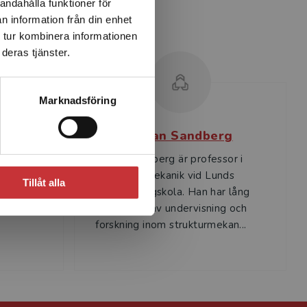
andahålla funktioner för
n information från din enhet
 tur kombinera informationen
deras tjänster.
Marknadsföring
n
Göran Sandberg
r i
Göran Sandberg är professor i
rsitetet.
Byggnadsmekanik vid Lunds
Tillåt alla
t av
tekniska högskola. Han har lång
g inom
erfarenhet av undervisning och
forskning inom strukturmekan...