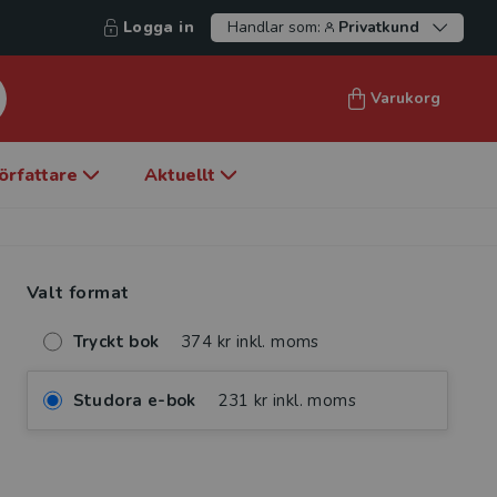
Logga in
Handlar som:
Privatkund
Varukorg
örfattare
Aktuellt
Valt format
Tryckt bok
374 kr inkl. moms
Studora e-bok
231 kr inkl. moms