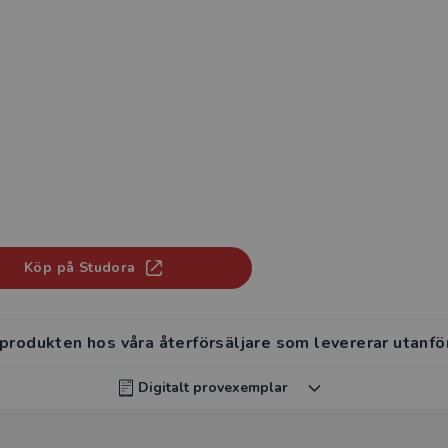
Köp på Studora
 produkten hos våra återförsäljare som levererar utanfö
Digitalt provexemplar
rvisar kan beställa ett kostnadsfritt digitalt provexemp