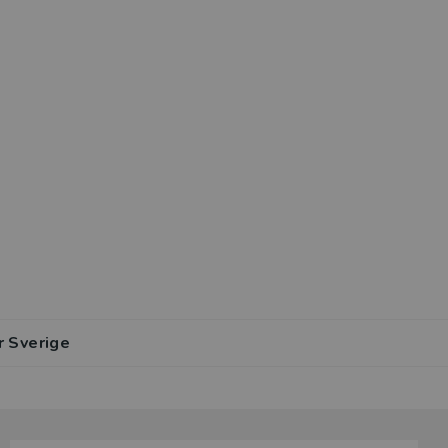
r Sverige
lar av den