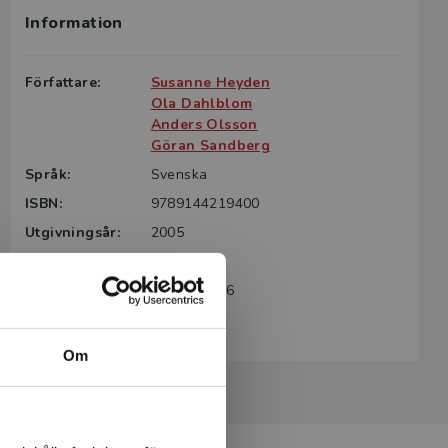
Information
g till boken
ter för din
Författare:
Susanne Heyden
id kontakta
Ola Dahlblom
rodukten.
Anders Olsson
Göran Sandberg
m det gäller
Språk:
Svenska
tsgivare.
ISBN:
9789144219400
Utgivningsår:
2005
Revisionsår:
2026
Artikelnummer:
32955-SB06
Upplaga:
Sjätte
Om