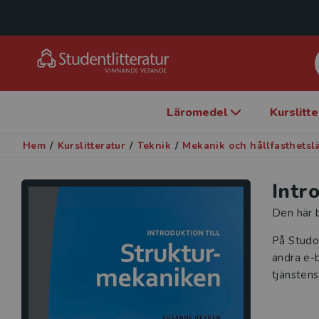
Läromedel
Kurslitt
Hem
/
Kurslitteratur
/
Teknik
/
Mekanik och hållfasthetsl
Intr
Den här b
På Studo
andra e-b
tjänstens