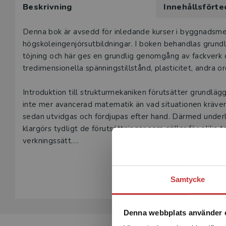
Beskrivning
Innehållsförte
här produk
Våra digital
Beskrivning
Denna bok är avsedd för inledande kurser i byggnadsmeka
under 180 da
högskoleingenjörsutbildningar. I boken behandlas grund
undervisning
töjning och här ges en grundlig genomgång av fackverk o
vår
kundserv
tredimensionella spänningstillstånd, plasticitet, andra or
Den här prod
Introduktion till strukturmekaniken förutsätter grundlä
tjänsteexempl
inte mer avancerad matematik än vad situationen kräver.
sedan utvidgas och fördjupas efter hand. Därmed underlä
L
klargörs tydligt de förutsättningar som gäller för olika 
verkningssätt.
Visa hela be
Som komplement till teoripresentationerna innehåller
övningsuppgifter. En del är enklare, av karaktären inst
Samtycke
som införts i kapitlet. Andra är mer komplexa övningsupp
utveckla läsarens problemlösningsförmåga.
Denna webbplats använder 