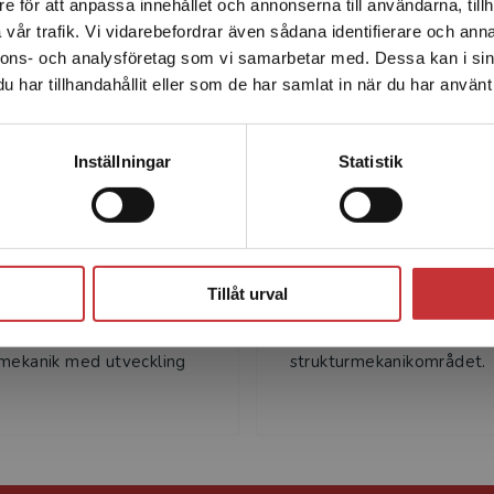
e för att anpassa innehållet och annonserna till användarna, tillh
Det verkar som att du besöker studentlitteratur.se via en
Författare
vår trafik. Vi vidarebefordrar även sådana identifierare och anna
enhet utanför Sverige. Vi erbjuder inte leveranser utanför
nnons- och analysföretag som vi samarbetar med. Dessa kan i sin
Sverige. För att kunna slutföra ett köp måste
har tillhandahållit eller som de har samlat in när du har använt 
leveransadressen vara i Sverige.
Läs mer
Kontakta kundservice
Inställningar
Statistik
Ola Dahlblom
Anders Olsso
blom är professor i
Anders Olsson är professo
Stäng
smekanik vid Lunds
Byggteknik vid Linnéunive
Tillåt urval
 högskola. Hans
Anders har lång erfarenhe
liga forskningsområde är
undervisning och forsknin
mekanik med utveckling
strukturmekanikområdet.