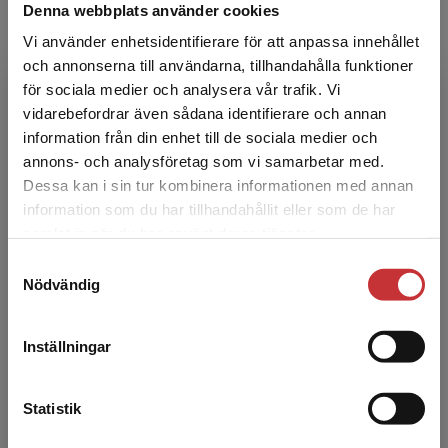
Denna webbplats använder cookies
Vi använder enhetsidentifierare för att anpassa innehållet
och annonserna till användarna, tillhandahålla funktioner
för sociala medier och analysera vår trafik. Vi
Ulla Ek
Begränsad fraktregion
vidarebefordrar även sådana identifierare och annan
information från din enhet till de sociala medier och
Ulla Ek, professor i specialpedagogik, leg.
annons- och analysföretag som vi samarbetar med.
psykolog och leg. psykoterapeut.
Dessa kan i sin tur kombinera informationen med annan
Specialpedagogiska institutionen, Stockholms
information som du har tillhandahållit eller som de har
Det verkar som att du besöker
universitet.
samlat in när du har använt deras tjänster.
studentlitteratur.se via en enhet utanför Sverige.
Samtyckesval
Vi erbjuder inte leveranser utanför Sverige. För
Nödvändig
att kunna slutföra ett köp måste
leveransadressen vara i Sverige.
Läs mer
Inställningar
Kontakta kundservice
Susanne Linder
Statistik