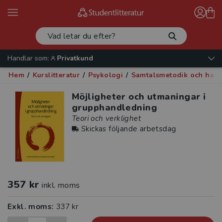
Handlar som:
Privatkund
Hem
/
Kurslitteratur
/
Psykologi
/
Samtalsmetodik och han
Möjligheter och utmaningar i
grupphandledning
Teori och verklighet
Skickas följande arbetsdag
357 kr
inkl. moms
Exkl. moms:
337 kr