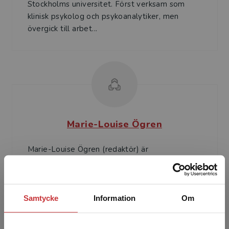
Stockholms universitet. Först verksam som
klinisk psykolog och psykoanalytiker, men
övergick till arbet...
Marie-Louise Ögren
Marie-Louise Ögren (redaktör) är
universitetslektor och docent i psykologi vid
Psykologiska institutionen, Stockholms
universitet. Ögren är leg. ps...
Samtycke
Information
Om