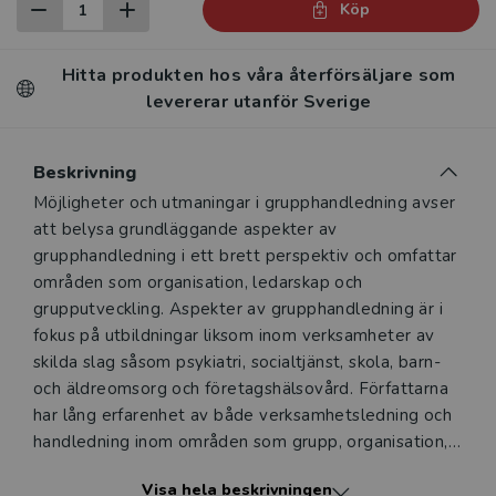
Köp
Hitta produkten hos våra återförsäljare som
levererar utanför Sverige
Beskrivning
Beskrivning
Möjligheter och utmaningar i grupphandledning avser
att belysa grundläggande aspekter av
grupphandledning i ett brett perspektiv och omfattar
områden som organisation, ledarskap och
grupputveckling. Aspekter av grupphandledning är i
fokus på utbildningar liksom inom verksamheter av
skilda slag såsom ­psykiatri, socialtjänst, skola, barn-
och äldreomsorg och företagshälsovård. Författarna
har lång erfarenhet av både verksamhetsledning och
handledning inom områden som grupp, organisation,
ledarskap och psykoterapi. Dessa erfarenheter har
Visa hela beskrivningen
integrerats med såväl deras egen som andras