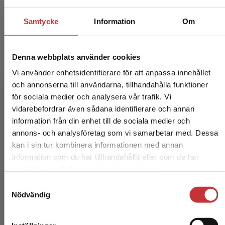
Samtycke
Information
Om
Denna webbplats använder cookies
Vi använder enhetsidentifierare för att anpassa innehållet
Barn med funktionsnedsättning
och annonserna till användarna, tillhandahålla funktioner
för sociala medier och analysera vår trafik. Vi
Lagerkvist, B - Lindgren, C (red.)
Begränsad fraktregion
vidarebefordrar även sådana identifierare och annan
329 kr
inkl. moms
information från din enhet till de sociala medier och
Exkl. moms: 310 kr
annons- och analysföretag som vi samarbetar med. Dessa
kan i sin tur kombinera informationen med annan
information som du har tillhandahållit eller som de har
Det verkar som att du besöker studentlitteratur.se
samlat in när du har använt deras tjänster.
via en enhet utanför Sverige. Vi erbjuder inte
Samtyckesval
leveranser utanför Sverige. För att kunna slutföra
Nödvändig
ett köp måste leveransadressen vara i Sverige.
Läs
mer