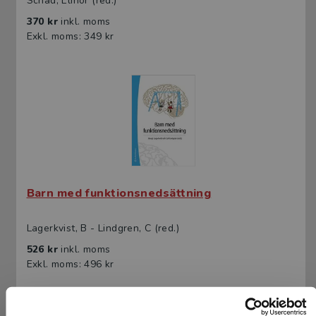
Schad, Elinor (red.)
370 kr
inkl. moms
Exkl. moms: 349 kr
Barn med funktionsnedsättning
Lagerkvist, B - Lindgren, C (red.)
526 kr
inkl. moms
Exkl. moms: 496 kr