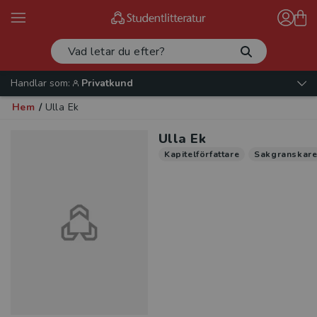
Handlar som:
Privatkund
Hem
/
Ulla Ek
Ulla Ek
Kapitelförfattare
Sakgranskar