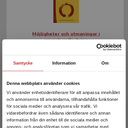
Möjligheter och utmaningar i
grupphandledning
Boalt Boëthius, S - Ögren, M-L
357 kr
inkl. moms
Samtycke
Information
Om
Exkl. moms: 337 kr
Denna webbplats använder cookies
Vi använder enhetsidentifierare för att anpassa innehållet
och annonserna till användarna, tillhandahålla funktioner
för sociala medier och analysera vår trafik. Vi
Begränsad fraktregion
vidarebefordrar även sådana identifierare och annan
information från din enhet till de sociala medier och
annons- och analysföretag som vi samarbetar med.