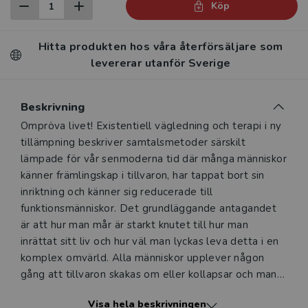
Köp
Hitta produkten hos våra återförsäljare som
levererar utanför Sverige
Beskrivning
Beskrivning
Ompröva livet! Existentiell vägledning och terapi i ny
tillämpning beskriver samtalsmetoder särskilt
lämpade för vår senmoderna tid där många människor
känner främlingskap i tillvaron, har tappat bort sin
inriktning och känner sig reducerade till
funktionsmänniskor. Det grundläggande antagandet
är att hur man mår är starkt knutet till hur man
inrättat sitt liv och hur väl man lyckas leva detta i en
komplex omvärld. Alla människor upplever någon
gång att tillvaron skakas om eller kollapsar och man
behöver omorientera sig och ompröva sina livsvillkor.
Visa hela beskrivningen
När man inte själv eller med hjälp av vänner och