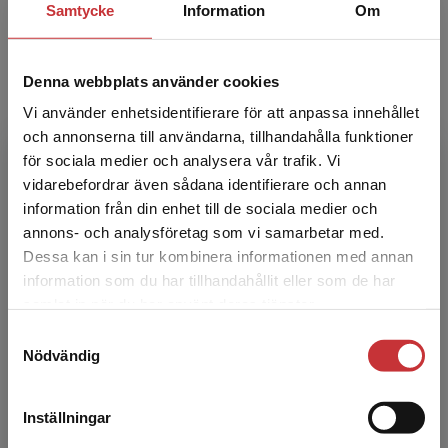
Samtycke
Information
Om
Oslo och ä...
Denna webbplats använder cookies
Vi använder enhetsidentifierare för att anpassa innehållet
och annonserna till användarna, tillhandahålla funktioner
för sociala medier och analysera vår trafik. Vi
Begränsad fraktregion
vidarebefordrar även sådana identifierare och annan
Jan Aronsson
information från din enhet till de sociala medier och
annons- och analysföretag som vi samarbetar med.
Jan Aronsson, f. 1962, är praktiserande fi losof
Dessa kan i sin tur kombinera informationen med annan
och leg. existentiell psykoterapeut. Han är
information som du har tillhandahållit eller som de har
Det verkar som att du besöker
intresserad av att använda fi losofi som medel
samlat in när du har använt deras tjänster.
studentlitteratur.se via en enhet utanför Sverige.
till at...
Samtyckesval
Vi erbjuder inte leveranser utanför Sverige. För
Nödvändig
att kunna slutföra ett köp måste
leveransadressen vara i Sverige.
Läs mer
Inställningar
Kontakta kundservice