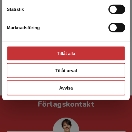
Statistik
Tomas Bernling
Marknadsföring
Stäng
Tomas Bernling, f. 1953, är leg. existentiell
psykoterapeut, teol. kand. och präst. Han är
särskilt intresserad av att integrera kunskap
Tillåt alla
från ämnes...
Tillåt urval
Visa alla - 11
Avvisa
Förlagskontakt