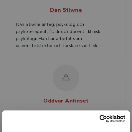
Dan Stiwne
Dan Stiwne är leg. psykolog och
psykoterapeut, fil. dr och docent i klinisk
psykologi. Han har arbetat som
universitetslektor och forskare vid Link...
Oddvar Anfinset
Oddvar Anfi nset f. 1943 är leg. psykolog, leg.
psykoterapeut och handledare i psykoterapi
med egen praktik i Göteborg. Han utbildades i