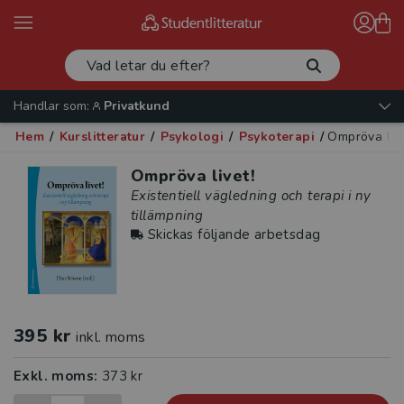
Handlar som:
Privatkund
Hem
/
Kurslitteratur
/
Psykologi
/
Psykoterapi
/
Ompröva live
Ompröva livet!
Existentiell vägledning och terapi i ny
tillämpning
Skickas följande arbetsdag
395 kr
inkl. moms
Exkl. moms:
373 kr