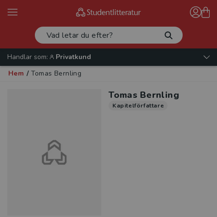
Handlar som:
Privatkund
Hem
/
Tomas Bernling
Tomas Bernling
Kapitelförfattare