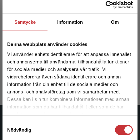
Samtycke
Information
Om
Denna webbplats använder cookies
Ompröva livet!
Vi använder enhetsidentifierare för att anpassa innehållet
och annonserna till användarna, tillhandahålla funktioner
Stiwne, Dan (red.)
för sociala medier och analysera vår trafik. Vi
Begränsad fraktregion
vidarebefordrar även sådana identifierare och annan
395 kr
inkl. moms
Exkl. moms: 373 kr
information från din enhet till de sociala medier och
annons- och analysföretag som vi samarbetar med.
Dessa kan i sin tur kombinera informationen med annan
information som du har tillhandahållit eller som de har
Det verkar som att du besöker
samlat in när du har använt deras tjänster.
studentlitteratur.se via en enhet utanför Sverige.
Studentlitteratur
Samtyckesval
Vi erbjuder inte leveranser utanför Sverige. För
Nödvändig
att kunna slutföra ett köp måste
Studentlitteratur grundades 1963 och är idag Sveriges