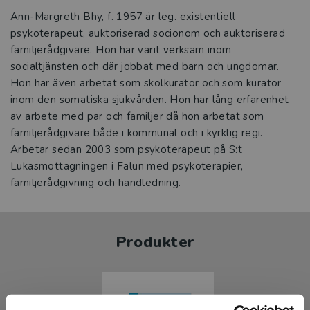
Ann-Margreth Bhy, f. 1957 är leg. existentiell
psykoterapeut, auktoriserad socionom och auktoriserad
familjerådgivare. Hon har varit verksam inom
socialtjänsten och där jobbat med barn och ungdomar.
Hon har även arbetat som skolkurator och som kurator
inom den somatiska sjukvården. Hon har lång erfarenhet
av arbete med par och familjer då hon arbetat som
familjerådgivare både i kommunal och i kyrklig regi.
Arbetar sedan 2003 som psykoterapeut på S:t
Lukasmottagningen i Falun med psykoterapier,
familjerådgivning och handledning.
Produkter