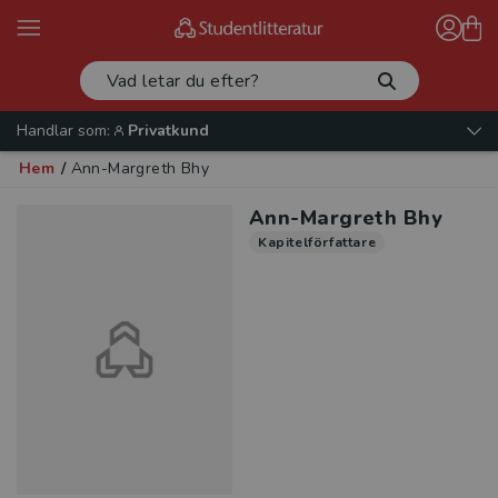
Handlar som:
Privatkund
Hem
/
Ann-Margreth Bhy
Ann-Margreth Bhy
Kapitelförfattare