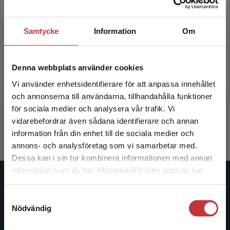
Samtycke
Information
Om
Denna webbplats använder cookies
Ompröva livet!
Vi använder enhetsidentifierare för att anpassa innehållet
och annonserna till användarna, tillhandahålla funktioner
Stiwne, Dan (red.)
för sociala medier och analysera vår trafik. Vi
395 kr
inkl. moms
Begränsad fraktregion
vidarebefordrar även sådana identifierare och annan
Exkl. moms: 373 kr
information från din enhet till de sociala medier och
annons- och analysföretag som vi samarbetar med.
Dessa kan i sin tur kombinera informationen med annan
information som du har tillhandahållit eller som de har
Det verkar som att du besöker
samlat in när du har använt deras tjänster.
Studentlitteratur
studentlitteratur.se via en enhet utanför Sverige.
Samtyckesval
Vi erbjuder inte leveranser utanför Sverige. För
Nödvändig
Studentlitteratur grundades 1963 och är idag Sveriges
att kunna slutföra ett köp måste
ledande utbildningsförlag. Med läromedel, kurslitteratur,
leveransadressen vara i Sverige.
Läs mer