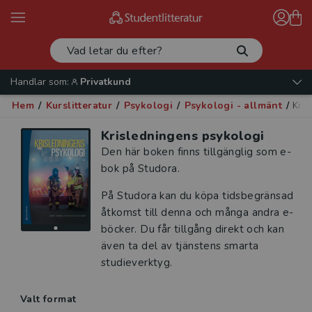
Handlar som:
Privatkund
Hem
/
Kurslitteratur
/
Psykologi
/
Psykologi - allmänt
/
Kris
Krisledningens psykologi
Den här boken finns tillgänglig som e-
bok på Studora.
På Studora kan du köpa tidsbegränsad
åtkomst till denna och många andra e-
böcker. Du får tillgång direkt och kan
även ta del av tjänstens smarta
studieverktyg.
Valt format