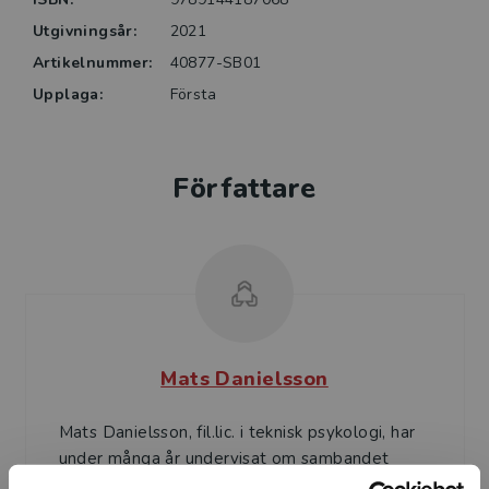
Utgivningsår:
2021
Artikelnummer:
40877-SB01
Upplaga:
Första
Författare
Mats Danielsson
Mats Danielsson, fil.lic. i teknisk psykologi, har
under många år undervisat om sambandet
mellan människa, teknik och organisation på