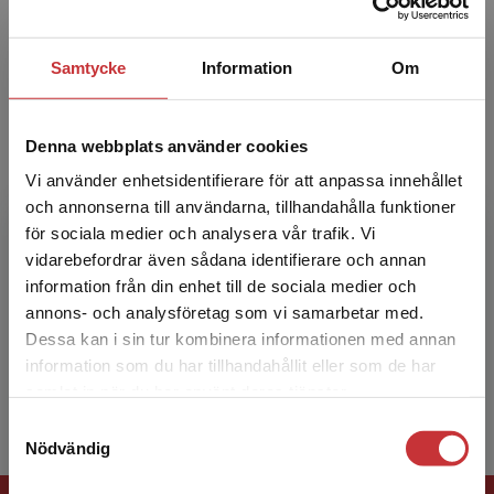
brandingenjör...
Samtycke
Information
Om
Denna webbplats använder cookies
Vi använder enhetsidentifierare för att anpassa innehållet
och annonserna till användarna, tillhandahålla funktioner
Håkan Alm
för sociala medier och analysera vår trafik. Vi
Begränsad fraktregion
vidarebefordrar även sådana identifierare och annan
Håkan Alm har varit anställd som professor och
information från din enhet till de sociala medier och
senior professor i teknisk psykologi vid Luleå
annons- och analysföretag som vi samarbetar med.
tekniska universitet. Hans forskningsintresse
Dessa kan i sin tur kombinera informationen med annan
har var...
information som du har tillhandahållit eller som de har
Det verkar som att du besöker
samlat in när du har använt deras tjänster.
studentlitteratur.se via en enhet utanför Sverige.
Samtyckesval
Vi erbjuder inte leveranser utanför Sverige. För
Nödvändig
att kunna slutföra ett köp måste
leveransadressen vara i Sverige.
Läs mer