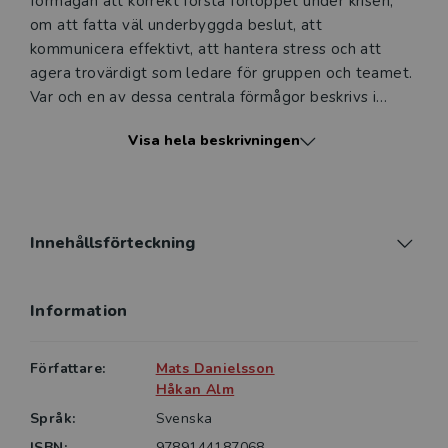
förmågan att korrekt förstå förloppet under krisen,
om att fatta väl underbyggda beslut, att
kommunicera effektivt, att hantera stress och att
agera trovärdigt som ledare för gruppen och teamet.
Var och en av dessa centrala förmågor beskrivs i
separata kapitel och illustreras med en mängd
Visa hela beskrivningen
konkreta exempel från stora olyckor och
krissituationer, nationella såväl som internationella.
Krisledningens psykologi vänder sig främst till
personer som läser grund- och fortbildningar med
Innehållsförteckning
anknytning till blåljusorganisationer som exempelvis
brandingenjörer, polisbefäl, ledningsläkare, men också
Information
till andra operatörer i säkerhetskritiska verksamheter.
Författare:
Mats Danielsson
Håkan Alm
Språk:
Svenska
ISBN:
9789144187068