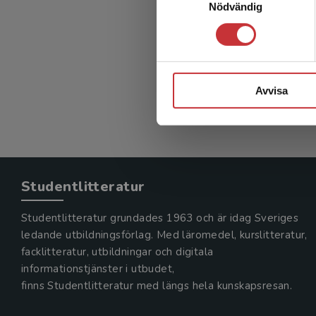
Nödvändig
Krisled
Danielsso
284 kr
in
Exkl. mom
Avvisa
Studentlitteratur
Studentlitteratur grundades 1963 och är idag Sveriges
ledande utbildningsförlag. Med läromedel, kurslitteratur,
facklitteratur, utbildningar och digitala
informationstjänster i utbudet,
finns Studentlitteratur med längs hela kunskapsresan.