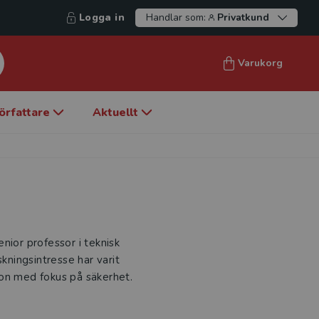
Logga in
Handlar som:
Privatkund
Varukorg
örfattare
Aktuellt
nior professor i teknisk
skningsintresse har varit
ion med fokus på säkerhet.