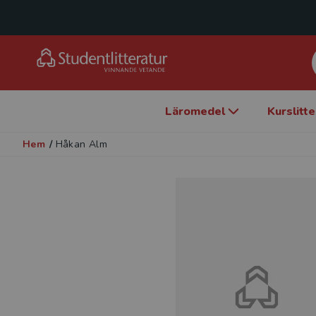
Läromedel
Kurslitt
Hem
/
Håkan Alm