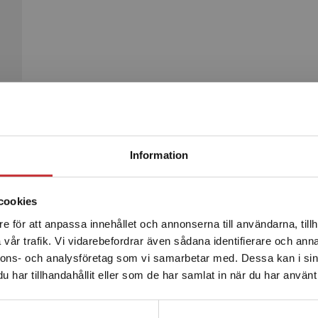
Begränsad fraktregion
Produkter
Information
cookies
e för att anpassa innehållet och annonserna till användarna, tillh
Det verkar som att du besöker studentlitteratur.se via en
vår trafik. Vi vidarebefordrar även sådana identifierare och anna
enhet utanför Sverige. Vi erbjuder inte leveranser utanför
nnons- och analysföretag som vi samarbetar med. Dessa kan i sin
Sverige. För att kunna slutföra ett köp måste
har tillhandahållit eller som de har samlat in när du har använt 
leveransadressen vara i Sverige.
Läs mer
Kontakta kundservice