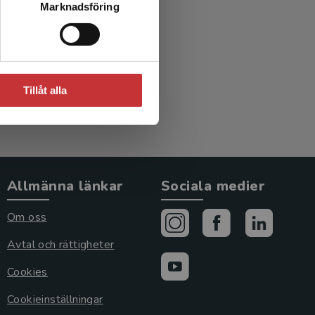
Marknadsföring
logi
Tillåt alla
Allmänna länkar
Sociala medier
Om oss
Avtal och rättigheter
Cookies
Cookieinställningar