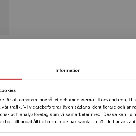
Produkter
Begränsad fraktregion
Information
cookies
e för att anpassa innehållet och annonserna till användarna, tillh
Det verkar som att du besöker studentlitteratur.se via en
vår trafik. Vi vidarebefordrar även sådana identifierare och anna
enhet utanför Sverige. Vi erbjuder inte leveranser utanför
nnons- och analysföretag som vi samarbetar med. Dessa kan i sin
Sverige. För att kunna slutföra ett köp måste
har tillhandahållit eller som de har samlat in när du har använt 
leveransadressen vara i Sverige.
Läs mer