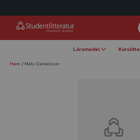
Läromedel
Kurslitt
Hem
/
Mats Danielsson