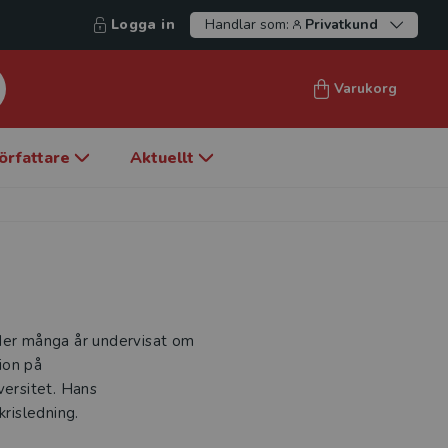
Logga in
Handlar som:
Privatkund
Varukorg
örfattare
Aktuellt
under många år undervisat om
ion på
versitet. Hans
krisledning.