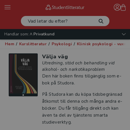
Handlar som:
Privatkund
Hem
/
Kurslitteratur
/
Psykologi
/
Klinisk psykologi - vuxna
Välja väg
Utredning, stöd och behandling vid
alkohol- och narkotikaproblem
Den här boken finns tillgänglig som e-
bok på Studora.
På Studora kan du köpa tidsbegränsad
åtkomst till denna och många andra e-
böcker. Du får tillgång direkt och kan
även ta del av tjänstens smarta
studieverktyg.