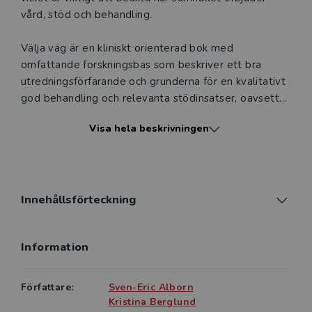
vård, stöd och behandling.
Välja väg är en kliniskt orienterad bok med
omfattande forskningsbas som beskriver ett bra
utredningsförfarande och grunderna för en kvalitativt
god behandling och relevanta stödinsatser, oavsett
metod och verksamhetsform. I fördjupande kapitel tar
Visa hela beskrivningen
författarna upp bland annat motivation, psykiatrisk
samsjuklighet, ungdomar, vård utan samtycke och
individanpassning.
Boken vänder sig till personal inom verksamheter
Innehållsförteckning
som arbetar med personer som har alkohol- och
narkotikaproblem och med samsjuklighet, samt till
Information
studenter som utbildar sig till exempelvis
socionomer, psykologer, sjuksköterskor och
beteendevetare.
Författare:
Sven-Eric Alborn
Kristina Berglund