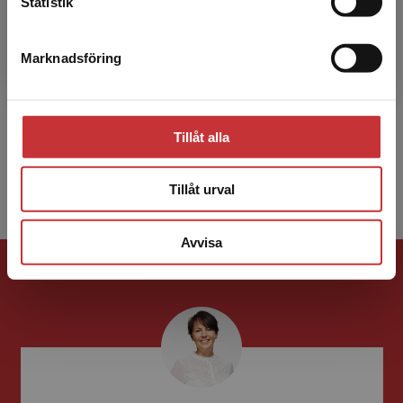
Statistik
Arne Gerdner
Marknadsföring
Stäng
Arne Gerdner är socionom och certifierad
alkohol- och drogbehandlare samt senior
professor i socialt arbete vid Hälsohögskolan i
Tillåt alla
Jönköping. Doktore...
Tillåt urval
Avvisa
Förlagskontakt