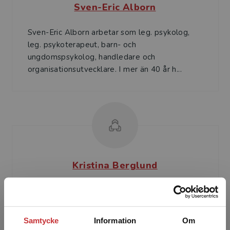
Sven-Eric Alborn
Sven-Eric Alborn arbetar som leg. psykolog,
leg. psykoterapeut, barn- och
ungdomspsykolog, handledare och
organisationsutvecklare. I mer än 40 år h...
Kristina Berglund
Kristina Berglund är docent i psykologi och
arbetar som lektor och forskare vid
Psykologiska institutionen, Göteborgs
Samtycke
Information
Om
universitet sedan snart femto...