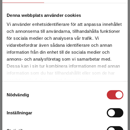
Denna webbplats använder cookies
Vi använder enhetsidentifierare för att anpassa innehållet
och annonserna till användarna, tillhandahålla funktioner
för sociala medier och analysera vår trafik. Vi
Begränsad fraktregion
vidarebefordrar även sådana identifierare och annan
Karin Boson
information från din enhet till de sociala medier och
annons- och analysföretag som vi samarbetar med.
Dessa kan i sin tur kombinera informationen med annan
Karin Boson har en doktorsexamen i psykologi
information som du har tillhandahållit eller som de har
och är legitimerad psykolog vid Göteborgs
Det verkar som att du besöker
samlat in när du har använt deras tjänster.
universitet och Högskolan i Innlandet i
studentlitteratur.se via en enhet utanför Sverige.
Lillehammer, Norge. ...
Samtyckesval
Vi erbjuder inte leveranser utanför Sverige. För
Nödvändig
att kunna slutföra ett köp måste
leveransadressen vara i Sverige.
Läs mer
Inställningar
Kontakta kundservice