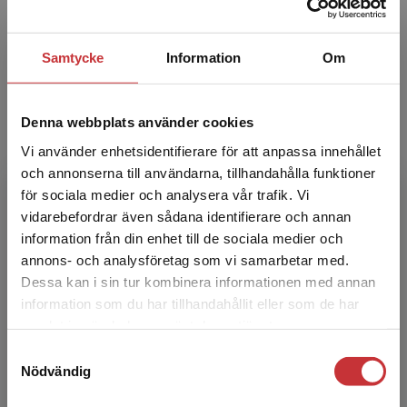
Helena Wigert
Samtycke
Information
Om
Helena Wigert, professor, barnsjuksköterska,
Göteborgs universitet, Drottning Silvias
barnsjukhus, Sahlgrenska Universitetssjukhuset,
Denna webbplats använder cookies
Göteborg. Hen...
Vi använder enhetsidentifierare för att anpassa innehållet
och annonserna till användarna, tillhandahålla funktioner
för sociala medier och analysera vår trafik. Vi
Begränsad fraktregion
vidarebefordrar även sådana identifierare och annan
information från din enhet till de sociala medier och
annons- och analysföretag som vi samarbetar med.
Dessa kan i sin tur kombinera informationen med annan
Charlotte Angelhoff
information som du har tillhandahållit eller som de har
Det verkar som att du besöker
samlat in när du har använt deras tjänster.
studentlitteratur.se via en enhet utanför Sverige.
Charlotte Angelhoff, specialistsjuksköterska
Samtyckesval
Vi erbjuder inte leveranser utanför Sverige. För
med inriktning mot hälso- och sjukvård för barn
Nödvändig
att kunna slutföra ett köp måste
och ungdomar och docent i omvårdnad på
leveransadressen vara i Sverige.
Läs mer