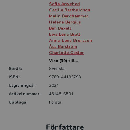
och tar sin utgångspunkt i ett tydligt
Sofia Arwehed
omvårdnadsperspektiv.
Cecilia Bartholdson
Malin Berghammer
Helena Bergius
Målgruppen är i första hand studenter i
Bim Bexell
specialistsjuksköterskeprogram på avancerad nivå,
Ewa Lena Bratt
men även närliggande yrkesgrupper som arbetar med
Anna-Lena Brorsson
barn och unga inom vård och omsorg kan med fördel
Åsa Burström
läsa boken.
Charlotte Castor
Visa (39) till...
Språk:
Svenska
ISBN:
9789144185798
Utgivningsår:
2024
Artikelnummer:
43145-SB01
Upplaga:
Första
Författare