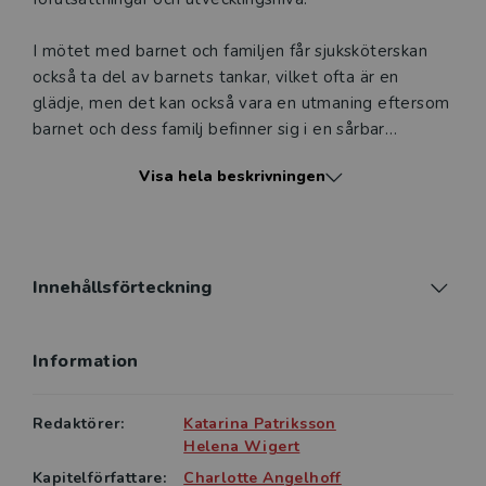
I mötet med barnet och familjen får sjuksköterskan
också ta del av barnets tankar, vilket ofta är en
glädje, men det kan också vara en utmaning eftersom
barnet och dess familj befinner sig i en sårbar
situation. När barn drabbas av ohälsa, olycksfall eller
Visa hela beskrivningen
svår sjukdom påverkas hela familjen och ofta är det
dessutom barnets första kontakt med hälso- och
sjukvården. Hur detta möte upplevs kan påverka
barnets och familjens framtida kontakter med hälso-
och sjukvård.
Innehållsförteckning
För att kunna ge god och säker vård krävs
Information
mångfacetterade kunskaper. Därför får läsaren ta del
av sjuksköterskors, läkares, farmaceuters och
psykologers kunskaper och erfarenheter om olika
Redaktörer:
Katarina Patriksson
sjukdomar och tillstånd hos barn som är i behov av
Helena Wigert
vård. Boken har ett barn- och familjecentrerat fokus
Kapitelförfattare:
Charlotte Angelhoff