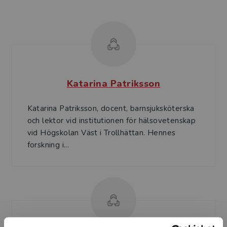
Katarina Patriksson
Katarina Patriksson, docent, barnsjuksköterska
och lektor vid institutionen för hälsovetenskap
vid Högskolan Väst i Trollhättan. Hennes
forskning i...