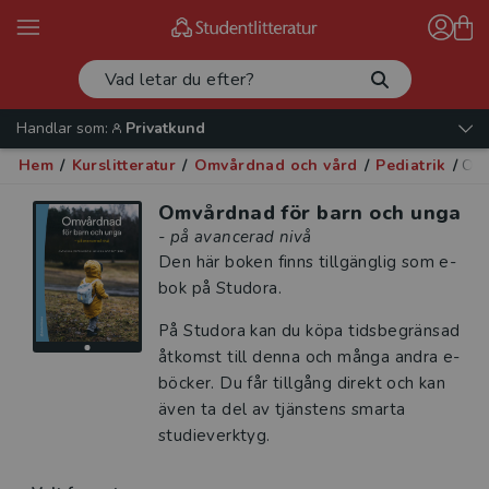
Handlar som:
Privatkund
Hem
/
Kurslitteratur
/
Omvårdnad och vård
/
Pediatrik
/
Omv
Omvårdnad för barn och unga
- på avancerad nivå
Den här boken finns tillgänglig som e-
bok på Studora.
På Studora kan du köpa tidsbegränsad
åtkomst till denna och många andra e-
böcker. Du får tillgång direkt och kan
även ta del av tjänstens smarta
studieverktyg.