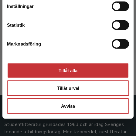
Inställningar
Kontakta kundservice
Statistik
Omvårdnad för barn och unga
Marknadsföring
Stäng
Patriksson, K - Wigert, H (red.)
385 kr
inkl. moms
Tillåt alla
Exkl. moms: 363 kr
Tillåt urval
Avvisa
Studentlitteratur
Studentlitteratur grundades 1963 och är idag Sveriges
ledande utbildningsförlag. Med läromedel, kurslitteratur,