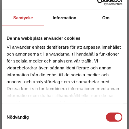
516 kr
inkl. moms
Exkl. moms: 487 kr
Samtycke
Information
Om
Denna webbplats använder cookies
Vi använder enhetsidentifierare för att anpassa innehållet
och annonserna till användarna, tillhandahålla funktioner
för sociala medier och analysera vår trafik. Vi
Begränsad fraktregion
vidarebefordrar även sådana identifierare och annan
information från din enhet till de sociala medier och
Omvårdnad för barn och unga
annons- och analysföretag som vi samarbetar med.
Dessa kan i sin tur kombinera informationen med annan
Patriksson, K - Wigert, H (red.)
information som du har tillhandahållit eller som de har
Det verkar som att du besöker
578 kr
inkl. moms
samlat in när du har använt deras tjänster.
studentlitteratur.se via en enhet utanför Sverige.
Exkl. moms: 545 kr
Samtyckesval
Vi erbjuder inte leveranser utanför Sverige. För
Nödvändig
att kunna slutföra ett köp måste
leveransadressen vara i Sverige.
Läs mer