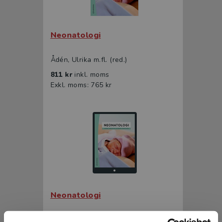
Neonatologi
Ådén, Ulrika m.fl. (red.)
811 kr
inkl. moms
Exkl. moms: 765 kr
Neonatologi
Ådén, Ulrika m.fl. (red.)