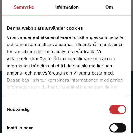
Samtycke
Information
Om
Neonatologi
Neonato
Denna webbplats använder cookies
Ådén, Ulrika m.fl. (red.)
Ådén, Ulrik
Vi använder enhetsidentifierare för att anpassa innehållet
811 kr
inkl. moms
516 kr
ink
och annonserna till användarna, tillhandahålla funktioner
Exkl. moms: 765 kr
Exkl. moms
för sociala medier och analysera vår trafik. Vi
Begränsad fraktregion
vidarebefordrar även sådana identifierare och annan
information från din enhet till de sociala medier och
annons- och analysföretag som vi samarbetar med.
Dessa kan i sin tur kombinera informationen med annan
Studentlitteratur
information som du har tillhandahållit eller som de har
Det verkar som att du besöker
samlat in när du har använt deras tjänster.
studentlitteratur.se via en enhet utanför Sverige.
Studentlitteratur grundades 1963 och är idag Sveriges
Samtyckesval
Vi erbjuder inte leveranser utanför Sverige. För
ledande utbildningsförlag. Med läromedel, kurslitteratur,
Nödvändig
att kunna slutföra ett köp måste
facklitteratur, utbildningar och digitala
leveransadressen vara i Sverige.
Läs mer
informationstjänster i utbudet, finns Studentlitteratur med
längs hela kunskapsresan.
Inställningar