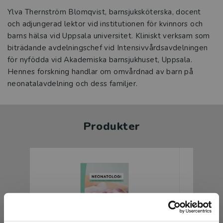
Ylva Thernström Blomqvist, barnsjuksköterska, docent
och adjungerad lektor vid institutionen för kvinnors och
barns hälsa vid Uppsala universitet. Kliniskt verksam som
biträdande avdelningschef vid Intensivvårdsavdelningen
för nyfödda vid Akademiska barnsjukhuset, Uppsala.
Hennes forskning handlar om omvårdnad av barn på
neonatalavdelning och dess familjer.
Produkter