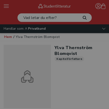
Handlar som:
Privatkund
Hem
/
Ylva Thernström Blomqvist
Ylva Thernström
Blomqvist
Kapitelförfattare