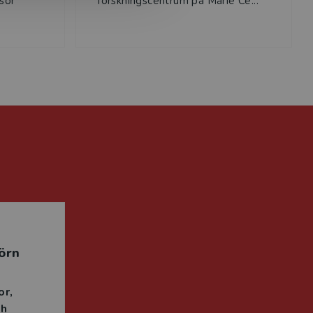
sor
forskningscentrum på Marie Ce...
örn
or
ch