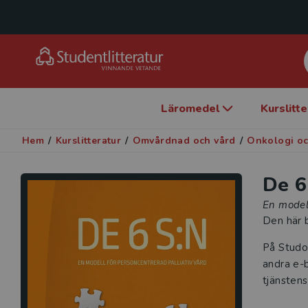
Läromedel
Kurslitt
Hem
/
Kurslitteratur
/
Omvårdnad och vård
/
Onkologi och
De 6
En modell
Den här b
På Studo
andra e-b
tjänstens