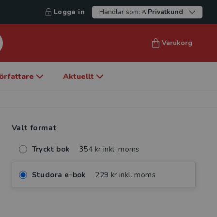
Logga in
Handlar som:
Privatkund
Varukorg
örfattare
Aktuellt
Valt format
Tryckt bok
354 kr inkl. moms
Studora e-bok
229 kr inkl. moms