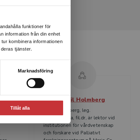
andahålla funktioner för
n information från din enhet
 tur kombinera informationen
deras tjänster.
Marknadsföring
stedt
Bodil Holmberg
Tillåt alla
Bodil Holmberg, leg.
 och
sjuksköterska, fil.dr, är lektor vid
institutionen för vårdvetenskap
t
och forskare vid Palliativt