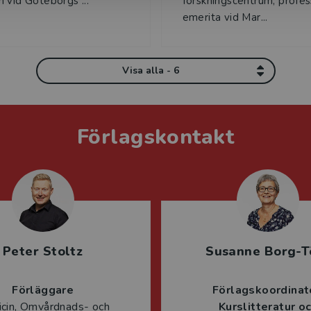
 vid Göteborgs ...
forskningscentrum, profes
emerita vid Mar...
Visa alla - 6
Förlagskontakt
Peter Stoltz
Susanne Borg-T
Förläggare
Förlagskoordinat
cin, Omvårdnads- och
Kurslitteratur o