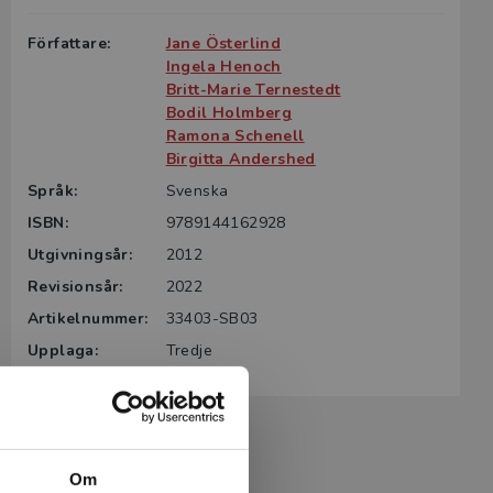
Författare:
Jane Österlind
Ingela Henoch
Britt-Marie Ternestedt
Bodil Holmberg
Ramona Schenell
Birgitta Andershed
Språk:
Svenska
ISBN:
9789144162928
Utgivningsår:
2012
Revisionsår:
2022
Artikelnummer:
33403-SB03
Upplaga:
Tredje
Om