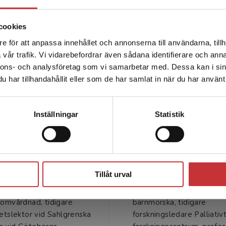
uppdaterats. Självbestämmande- och symtomkapitlen har
t har tillkommit kapitel om De 6 S:n inom äldreomsorg
cookies
e för att anpassa innehållet och annonserna till användarna, tillh
Det verkar som att du besöker studentlitteratur.se via en
ng, magister- eller masterprogram, till studerande på
vår trafik. Vi vidarebefordrar även sådana identifierare och anna
enhet utanför Sverige. Vi erbjuder inte leveranser utanför
l utveckla den palliativa vården.
Författare
nnons- och analysföretag som vi samarbetar med. Dessa kan i sin
Sverige. För att kunna slutföra ett köp måste
har tillhandahållit eller som de har samlat in när du har använt 
leveransadressen vara i Sverige.
Läs mer
Kontakta kundservice
Inställningar
Statistik
Stäng
Ingela Henoch
Britt-Marie Terne
Tillåt urval
enoch, legitimerad
Britt-Marie Ternestedt,
rska, filosofie doktor,
legitimerad sjuksköterska
 omvårdnad, tidigare
barnmorska, tidigare
tetslektor vid Sahlgrenska
forskningsledare Palliativ