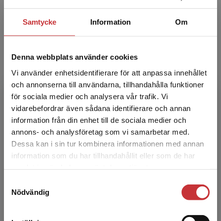
Tanya McCance
Samtycke
Information
Om
Tanya McCance, Mona Grey Professor for
Nursing R&D & Director of the Institute of
Nursing & Health Research, Ulster University,
Denna webbplats använder cookies
Nordirland, Storbri...
Vi använder enhetsidentifierare för att anpassa innehållet
och annonserna till användarna, tillhandahålla funktioner
för sociala medier och analysera vår trafik. Vi
Begränsad fraktregion
vidarebefordrar även sådana identifierare och annan
information från din enhet till de sociala medier och
annons- och analysföretag som vi samarbetar med.
Dessa kan i sin tur kombinera informationen med annan
information som du har tillhandahållit eller som de har
Barbara Bell
Det verkar som att du besöker
samlat in när du har använt deras tjänster.
studentlitteratur.se via en enhet utanför Sverige.
Barbara Bell, Chief Nurse Executive och Health
Samtyckesval
Vi erbjuder inte leveranser utanför Sverige. För
Nödvändig
Professions Ofﬁcer, West Park Healthcare
att kunna slutföra ett köp måste
Centre, Toronto, Kanada.
leveransadressen vara i Sverige.
Läs mer