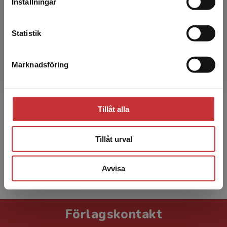
Inställningar
Kontakta kundservice
Statistik
Marknadsföring
Stäng
Pauline Black
Pauline Black, Lecturer in Nursing, School of
Tillåt alla
Nursing, Ulster University, Nordirland,
Storbritannien.
Tillåt urval
Avvisa
Visa alla - 30
Förlagskontakt