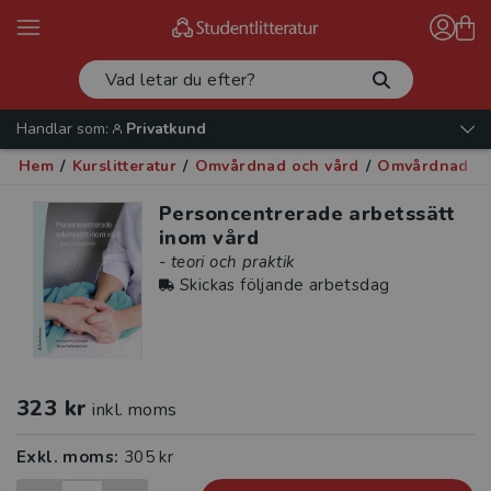
Handlar som:
Privatkund
Hem
/
Kurslitteratur
/
Omvårdnad och vård
/
Omvårdnad oc
Personcentrerade arbetssätt
inom vård
- teori och praktik
Skickas följande arbetsdag
323 kr
inkl. moms
Exkl. moms:
305 kr