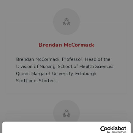
Brendan McCormack
Brendan McCormack, Professor, Head of the
Division of Nursing, School of Health Sciences,
Queen Margaret University, Edinburgh,
Skottland, Storbrit...