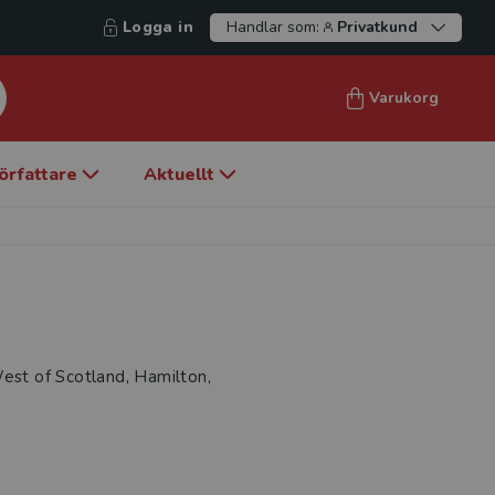
Logga in
Handlar som:
Privatkund
Varukorg
örfattare
Aktuellt
West of Scotland, Hamilton,