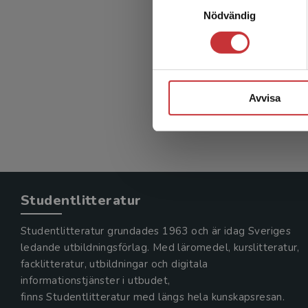
Nödvändig
Avvisa
Studentlitteratur
Studentlitteratur grundades 1963 och är idag Sveriges
ledande utbildningsförlag. Med läromedel, kurslitteratur,
facklitteratur, utbildningar och digitala
informationstjänster i utbudet,
finns Studentlitteratur med längs hela kunskapsresan.