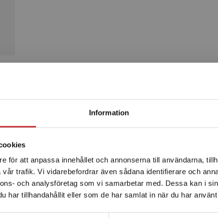
Produkter
Begränsad fraktregion
Information
cookies
e för att anpassa innehållet och annonserna till användarna, tillh
Det verkar som att du besöker studentlitteratur.se via en
vår trafik. Vi vidarebefordrar även sådana identifierare och anna
enhet utanför Sverige. Vi erbjuder inte leveranser utanför
nnons- och analysföretag som vi samarbetar med. Dessa kan i sin
Sverige. För att kunna slutföra ett köp måste
har tillhandahållit eller som de har samlat in när du har använt 
leveransadressen vara i Sverige.
Läs mer