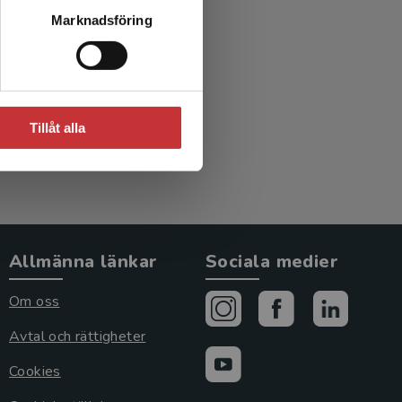
Marknadsföring
Tillåt alla
Allmänna länkar
Sociala medier
Om oss
Avtal och rättigheter
Cookies