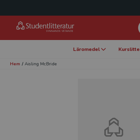
Läromedel
Kurslitt
Hem
/
Aisling McBride