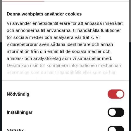
McCormack, B - McCance, T (red.)
Denna webbplats använder cookies
323 kr
inkl. moms
Exkl. moms: 305 kr
Vi använder enhetsidentifierare för att anpassa innehållet
och annonserna till användarna, tillhandahålla funktioner
för sociala medier och analysera vår trafik. Vi
Begränsad fraktregion
vidarebefordrar även sådana identifierare och annan
information från din enhet till de sociala medier och
Studentlitteratur
annons- och analysföretag som vi samarbetar med.
Dessa kan i sin tur kombinera informationen med annan
Studentlitteratur grundades 1963 och är idag Sveriges
information som du har tillhandahållit eller som de har
Det verkar som att du besöker
ledande utbildningsförlag. Med läromedel, kurslitteratur,
samlat in när du har använt deras tjänster.
studentlitteratur.se via en enhet utanför Sverige.
facklitteratur, utbildningar och digitala
Samtyckesval
Vi erbjuder inte leveranser utanför Sverige. För
informationstjänster i utbudet, finns Studentlitteratur med
Nödvändig
att kunna slutföra ett köp måste
längs hela kunskapsresan.
leveransadressen vara i Sverige.
Läs mer
Inställningar
Kontakta oss
Kontakta kundservice
Kontakta oss
Statistik