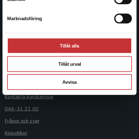
046-31 20 00
Marknadsföring
Stäng
Postadress:
Box 141
221 00 Lund
Tillåt alla
Besöksadress:
Åkergränden 1
Tillåt urval
Kundservice
Avvisa
Kontakta kundservice
046-31 21 00
Frågor och svar
Köpvillkor