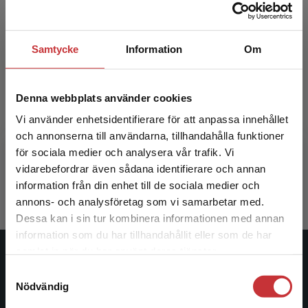
Samtycke
Information
Om
Jämlik vård
Jämlik v
Denna webbplats använder cookies
Vi använder enhetsidentifierare för att anpassa innehållet
Dahlborg, E - Tengelin, E (red.)
Dahlborg, E
och annonserna till användarna, tillhandahålla funktioner
för sociala medier och analysera vår trafik. Vi
Begränsad fraktregion
197 kr
inkl. moms
316 kr
ink
vidarebefordrar även sådana identifierare och annan
Exkl. moms: 186 kr
Exkl. moms
information från din enhet till de sociala medier och
annons- och analysföretag som vi samarbetar med.
Dessa kan i sin tur kombinera informationen med annan
information som du har tillhandahållit eller som de har
Det verkar som att du besöker
samlat in när du har använt deras tjänster.
studentlitteratur.se via en enhet utanför Sverige.
Studentlitteratur
Samtyckesval
Vi erbjuder inte leveranser utanför Sverige. För
Nödvändig
att kunna slutföra ett köp måste
Studentlitteratur grundades 1963 och är idag Sveriges