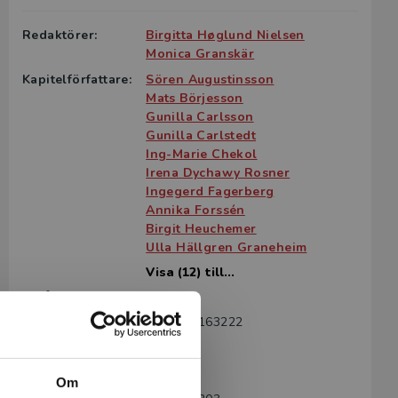
Redaktörer:
Birgitta Høglund Nielsen
Monica Granskär
Kapitelförfattare:
Sören Augustinsson
Mats Börjesson
Gunilla Carlsson
Gunilla Carlstedt
Ing-Marie Chekol
Irena Dychawy Rosner
Ingegerd Fagerberg
Annika Forssén
Birgit Heuchemer
Ulla Hällgren Graneheim
Visa (12) till...
Språk:
Svenska
ISBN:
9789144163222
Utgivningsår:
2008
Revisionsår:
2017
Om