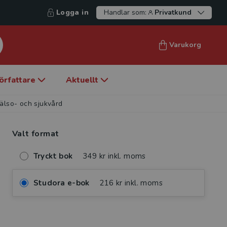
Logga in
Handlar som:
Privatkund
Varukorg
örfattare
Aktuellt
hälso- och sjukvård
Valt format
Tryckt bok
349 kr inkl. moms
Studora e-bok
216 kr inkl. moms