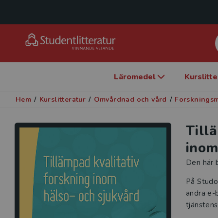
Läromedel
Kurslitt
Hem
/
Kurslitteratur
/
Omvårdnad och vård
/
Forskningsm
Till
inom
Den här b
På Studo
andra e-b
tjänstens