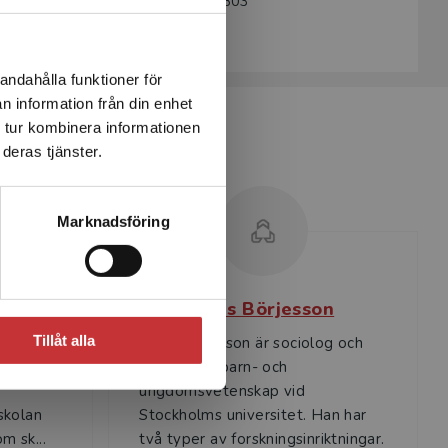
Artikelnummer:
32469-SB03
Upplaga:
Tredje
andahålla funktioner för
n information från din enhet
 tur kombinera informationen
deras tjänster.
Marknadsföring
sson
Mats Börjesson
Tillåt alla
cent i
Mats Börjesson är sociolog och
etar som
professor i barn- och
ungdomsvetenskap vid
skolan
Stockholms universitet. Han har
m sk...
två typer av forskningsinriktningar.