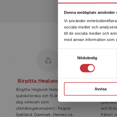
Denna webbplats använder 
Vi använder enhetsidentifierar
sociala medier och analysera 
till de sociala medier och a
med annan information som du 
Samtyckesval
Nödvändig
Birgitta Høglund Nielsen
M
Avvisa
Birgitta Höglund-Nielsen är leg.
Monica G
sjuksköterska och fil.dr i sociologi, i
sjuksköt
dag verksam som
specialis
utbildningskonsulent i Region
och fil.
Sjælland, Danmark. Hennes sä...
främst v