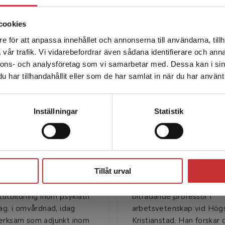
cookies
e för att anpassa innehållet och annonserna till användarna, tillh
Det verkar som att du besöker studentlitteratur.se via en
vår trafik. Vi vidarebefordrar även sådana identifierare och anna
enhet utanför Sverige. Vi erbjuder inte leveranser utanför
Författare
nnons- och analysföretag som vi samarbetar med. Dessa kan i sin
Sverige. För att kunna slutföra ett köp måste
har tillhandahållit eller som de har samlat in när du har använt 
leveransadressen vara i Sverige.
Läs mer
Kontakta kundservice
Inställningar
Statistik
onica Granskär
Sören Augustin
Stäng
Tillåt urval
ranskär är leg.
Sören Augustinsson är do
erska med
arbetsvetenskap och arb
tutbildning inom psykiatri
biträdande professor i
mag. i omvårdnad, idag
arbetsvetenskap vid Hög
erksam som adjunkt inom
Kristianstad. Han forskar o