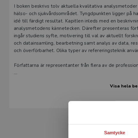
Beskrivning
I boken beskrivs tolv aktuella kvalitativa analysmetoder
hälso- och sjukvårdsområdet. Tyngdpunkten ligger på hant
idé till färdigt resultat. Kapitlen inleds med en beskri
analysmetodens kännetecken. Därefter presenteras förf
ingår studiens syfte, motivering till val av aktuellt for
och datainsamling, bearbetning samt analys av data, resul
och överförbarhet. Olika typer av refereringsteknik anvä
Författarna är representanter från flera av de professi
Boken vänder sig till universitets- och högskolestuderan
Visa hela be
yrkesverksamma som planerar att utföra utvecklings- oc
användbar också inom andra områden.
Samtycke