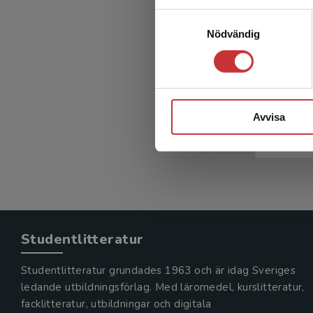
Ti
Samtyckesval
forsk
Nödvändig
Höglund-N
(red.)
Avvisa
216 kr
in
Exkl. mom
Studentlitteratur
Studentlitteratur grundades 1963 och är idag Sveriges
ledande utbildningsförlag. Med läromedel, kurslitteratur,
facklitteratur, utbildningar och digitala