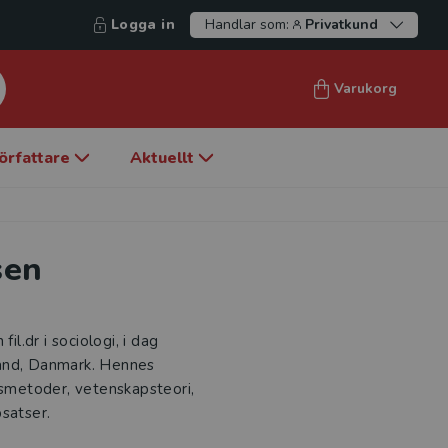
Logga in
Handlar som:
Privatkund
Varukorg
örfattare
Aktuellt
sen
il.dr i sociologi, i dag
land, Danmark. Hennes
gsmetoder, vetenskapsteori,
satser.