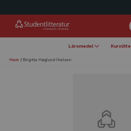
Läromedel
Kurslitt
Hem
/
Birgitta Høglund Nielsen