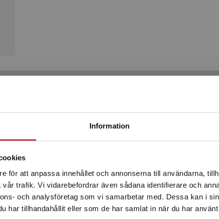
Produkter
Begränsad fraktregion
Information
cookies
e för att anpassa innehållet och annonserna till användarna, tillh
Det verkar som att du besöker studentlitteratur.se via en
vår trafik. Vi vidarebefordrar även sådana identifierare och anna
enhet utanför Sverige. Vi erbjuder inte leveranser utanför
nnons- och analysföretag som vi samarbetar med. Dessa kan i sin
Sverige. För att kunna slutföra ett köp måste
har tillhandahållit eller som de har samlat in när du har använt 
leveransadressen vara i Sverige.
Läs mer