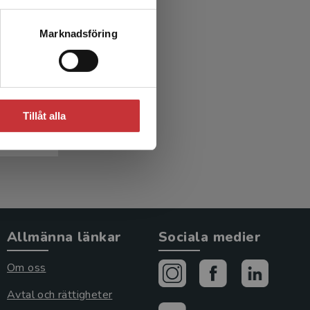
tiv
o- och
Marknadsföring
kär, M
Tillåt alla
Allmänna länkar
Sociala medier
Om oss
Avtal och rättigheter