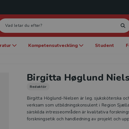
eratur
Kompetensutveckling
Student
F
Birgitta Høglund Niel
Redaktör
Birgitta Höglund-Nielsen är leg. sjuksköterska och f
verksam som utbildningskonsulent i Region Sjæl
särskilda intresseområden är kvalitativa forsknin
forskningsetik och handledning av projekt och upp