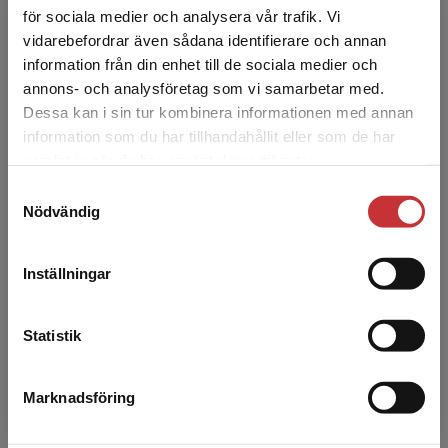
Leda och organisera medicinsk elevhälsa
för sociala medier och analysera vår trafik. Vi
Milerad, Josef m.fl.
Begränsad fraktregion
vidarebefordrar även sådana identifierare och annan
303 kr
inkl. moms
information från din enhet till de sociala medier och
Exkl. moms: 286 kr
annons- och analysföretag som vi samarbetar med.
Dessa kan i sin tur kombinera informationen med annan
information som du har tillhandahållit eller som de har
Det verkar som att du besöker
samlat in när du har använt deras tjänster.
studentlitteratur.se via en enhet utanför Sverige.
Samtyckesval
Vi erbjuder inte leveranser utanför Sverige. För
Nödvändig
att kunna slutföra ett köp måste
leveransadressen vara i Sverige.
Läs mer
Inställningar
Kontakta kundservice
Statistik
Marknadsföring
Stäng
Nyfiken på Josef Milerad?