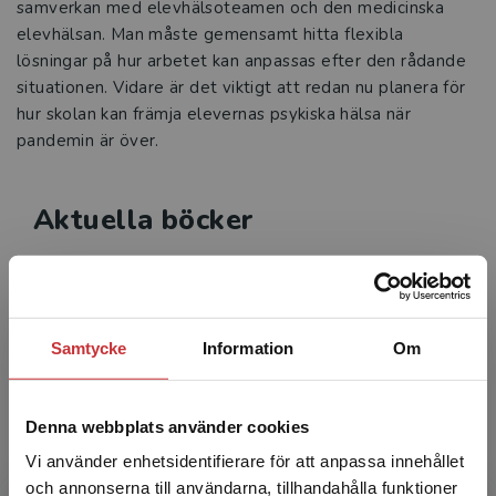
samverkan med elevhälsoteamen och den medicinska
elevhälsan. Man måste gemensamt hitta flexibla
lösningar på hur arbetet kan anpassas efter den rådande
situationen. Vidare är det viktigt att redan nu planera för
hur skolan kan främja elevernas psykiska hälsa när
pandemin är över.
Aktuella böcker
Samtycke
Information
Om
Denna webbplats använder cookies
Vi använder enhetsidentifierare för att anpassa innehållet
och annonserna till användarna, tillhandahålla funktioner