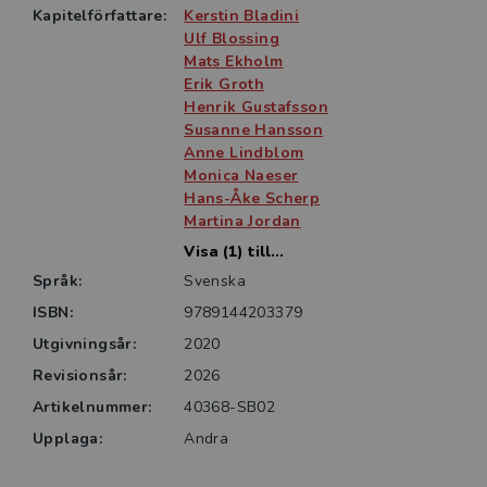
förbättringsområden. Totalt presenteras tio olika
Kapitelförfattare:
Kerstin Bladini
samtalsmodeller.
Ulf Blossing
Mats Ekholm
Boken vänder sig till personer med lednings- och
Erik Groth
Henrik Gustafsson
utvecklingsuppdrag i förskola och skola. Den kan även
Susanne Hansson
fungera som litteratur på rektors­utbildningen samt på
Anne Lindblom
lärarutbildningen.
Monica Naeser
Hans-Åke Scherp
Martina Jordan
Visa (1) till...
Språk:
Svenska
ISBN:
9789144203379
Utgivningsår:
2020
Revisionsår:
2026
Artikelnummer:
40368-SB02
Upplaga:
Andra