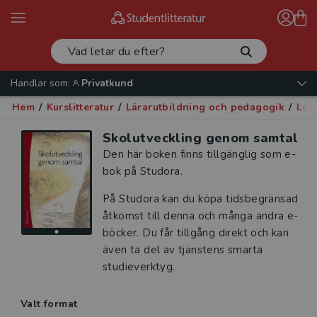
Handlar som:
Privatkund
Hem
/
Kurslitteratur
/
Lärarutbildning och pedagogik
/
Led
Skolutveckling genom samtal
Den här boken finns tillgänglig som e-
bok på Studora.
På Studora kan du köpa tidsbegränsad
åtkomst till denna och många andra e-
böcker. Du får tillgång direkt och kan
även ta del av tjänstens smarta
studieverktyg.
Valt format