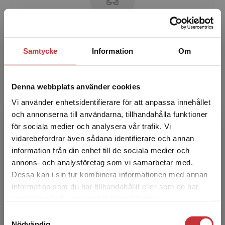
Monica Evermark
Samtycke
Information
Om
Monica Evermark arbetar i dag som
föreståndare på Regionalt utvecklingscentrum
vid Karlstads universitet. Hon har arbetat som
Denna webbplats använder cookies
rektor i grundskolan ...
Vi använder enhetsidentifierare för att anpassa innehållet
och annonserna till användarna, tillhandahålla funktioner
för sociala medier och analysera vår trafik. Vi
Begränsad fraktregion
vidarebefordrar även sådana identifierare och annan
information från din enhet till de sociala medier och
annons- och analysföretag som vi samarbetar med.
Dessa kan i sin tur kombinera informationen med annan
information som du har tillhandahållit eller som de har
Kerstin Bladini
Det verkar som att du besöker
samlat in när du har använt deras tjänster.
studentlitteratur.se via en enhet utanför Sverige.
Samtyckesval
Vi erbjuder inte leveranser utanför Sverige. För
Kerstin Bladini är filosofie doktor i pedagogik.
Nödvändig