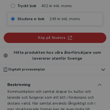
Tryckt bok
402 kr inkl. moms
Studora e-bok
249 kr inkl. moms
Köp på Studora
Hitta produkten hos våra återförsäljare som
levererar utanför Sverige
Digitalt provexemplar
Du som undervisar kan beställa ett kostnadsfritt
Beskrivning
digitalt provexemplar av den här produkten
.
Beskrivning
Kommunikation och samtal skapar liv, kultur och
Våra digitala provexemplar tillhandahålls via Studora.se
lärande och fungerar som ett kitt i förskolans och
och ger dig tillgång till boken under 180 dagar. Observera
skolans värld. När samtal används långsiktigt och i
att erbjudandet endast gäller relevanta produkter för din
mer strukturerade former kan de även bidra till