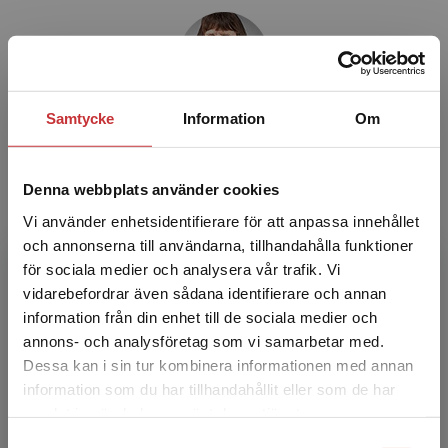
Samtycke
Information
Om
Karin Rönnerman
Karin Rönnerman är professor emeritus i
Denna webbplats använder cookies
pedagogik vid Göteborgs universitet,
Vi använder enhetsidentifierare för att anpassa innehållet
institutionen för pedagogik och
och annonserna till användarna, tillhandahålla funktioner
specialpedagogik. Forskningsintressen ...
för sociala medier och analysera vår trafik. Vi
Begränsad fraktregion
vidarebefordrar även sådana identifierare och annan
information från din enhet till de sociala medier och
annons- och analysföretag som vi samarbetar med.
Dessa kan i sin tur kombinera informationen med annan
information som du har tillhandahållit eller som de har
Det verkar som att du besöker
samlat in när du har använt deras tjänster.
studentlitteratur.se via en enhet utanför Sverige.
Inger Björneloo
Samtyckesval