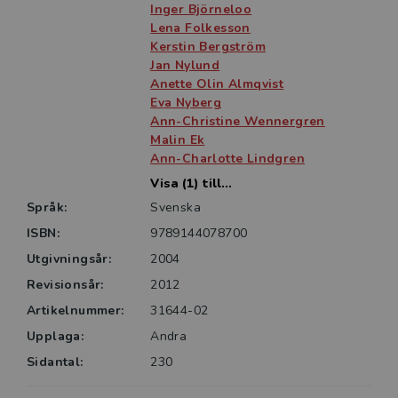
Inger Björneloo
Lena Folkesson
Kerstin Bergström
Jan Nylund
Anette Olin Almqvist
Eva Nyberg
Ann-Christine Wennergren
Malin Ek
Ann-Charlotte Lindgren
Visa (1) till...
Språk:
Svenska
ISBN:
9789144078700
Utgivningsår:
2004
Revisionsår:
2012
Artikelnummer:
31644-02
Upplaga:
Andra
Sidantal:
230