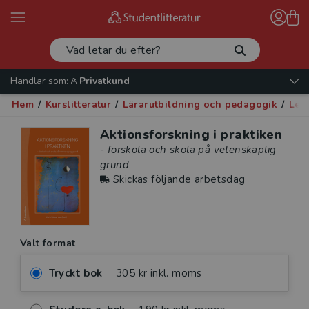
Handlar som:
Privatkund
Hem
/
Kurslitteratur
/
Lärarutbildning och pedagogik
/
Led
Aktionsforskning i praktiken
- förskola och skola på vetenskaplig
grund
Skickas följande arbetsdag
Valt format
Tryckt bok
305 kr inkl. moms