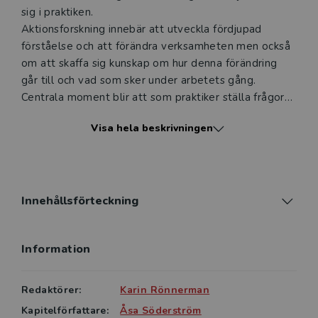
sig i praktiken.
Aktionsforskning innebär att utveckla fördjupad
förståelse och att förändra verksamheten men också
om att skaffa sig kunskap om hur denna förändring
går till och vad som sker under arbetets gång.
Centrala moment blir att som praktiker ställa frågor
till praktiken, iscensätta en handling, följa processen
Visa hela beskrivningen
och reflektera över vad som sker. Det blir alltså en
relation mellan handlandet och förståelsen. I
reflektion, dialog och kommunikation med andra
relateras den beprövade erfarenheten till en
vetenskaplig grund.
Innehållsförteckning
Denna upplaga är reviderad. De olika kapitlen
beskriver verksamhet som bedrivits i förskola,
Information
grundskola och gymnasium.
Aktionsforskning i praktiken vänder sig särskilt väl till
studenter i lärarutbildning, lärare i
Redaktörer:
Karin Rönnerman
kompetensutveckling, skolledare i olika verksamheter
Kapitelförfattare:
Åsa Söderström