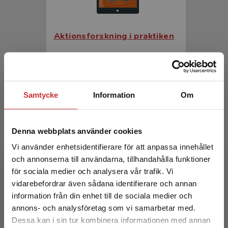
Aktionsforskning i praktiken
Rönnerman, Karin (red.)
190 kr
inkl. moms
Exkl. moms: 179 kr
Samtycke
Information
Om
Denna webbplats använder cookies
Vi använder enhetsidentifierare för att anpassa innehållet
och annonserna till användarna, tillhandahålla funktioner
för sociala medier och analysera vår trafik. Vi
Begränsad fraktregion
vidarebefordrar även sådana identifierare och annan
information från din enhet till de sociala medier och
Aktionsforskning i praktiken
annons- och analysföretag som vi samarbetar med.
Dessa kan i sin tur kombinera informationen med annan
Rönnerman, Karin (red.)