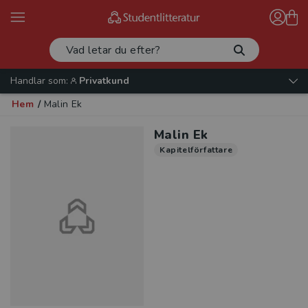
Handlar som:
Privatkund
Hem
/
Malin Ek
Malin Ek
Kapitelförfattare