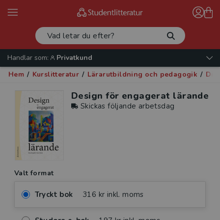
Handlar som:
Privatkund
Hem
/
Kurslitteratur
/
Lärarutbildning och pedagogik
/
Digi
Design för engagerat lärande
Skickas följande arbetsdag
Valt format
Tryckt bok
316 kr inkl. moms