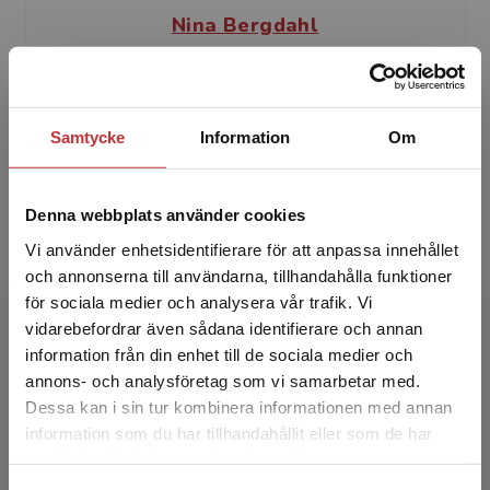
Nina Bergdahl
Nina Bergdahl är forskare, författare och
lärarutbildare. Hon har engagerat sig i skolans
digitalisering under ett tjugotal år, som
Samtycke
Information
Om
utvecklingslära...
Denna webbplats använder cookies
Vi använder enhetsidentifierare för att anpassa innehållet
och annonserna till användarna, tillhandahålla funktioner
för sociala medier och analysera vår trafik. Vi
Begränsad fraktregion
vidarebefordrar även sådana identifierare och annan
information från din enhet till de sociala medier och
Gita Chireh
annons- och analysföretag som vi samarbetar med.
Dessa kan i sin tur kombinera informationen med annan
Gita Chireh är lärare och har varit verksam inom
information som du har tillhandahållit eller som de har
gymnasieskolan, SFI och komvux. Hon har lång
Det verkar som att du besöker
samlat in när du har använt deras tjänster.
erfarenhet av distansundervisning och blended
studentlitteratur.se via en enhet utanför Sverige.