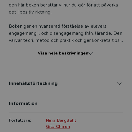
den här boken berättar vi hur du gör för att påverka
det i positiv riktning.
Boken ger en nyanserad förståelse av elevers
engagemang i, och disengagemang från, lärande. Den
varvar teori, metod och praktik och ger konkreta tips i
fråga om lektionsplanering och lektions­design. Den
Visa hela beskrivningen
lyfter fram sådant som är viktigt att tänka på när du
vill designa engagerande lärandeaktiviteter i digitala
lärmiljöer.
Design för engagerat lärande kan inspirera både
Innehållsförteckning
verksamma och ­blivande lärare som undervisar med
digitala verktyg, till exempel över lärplattformar.
Information
Boken ger kunskap för undervisning som sker såväl
helt som delvis online.
Författare:
Nina Bergdahl
Gita Chireh