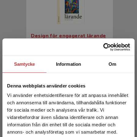
Design för engagerat lärande
Bergdahl, N - Chireh, G
316 kr
inkl. moms
Samtycke
Information
Om
Exkl. moms: 298 kr
Denna webbplats använder cookies
Vi använder enhetsidentifierare för att anpassa innehållet
och annonserna till användarna, tillhandahålla funktioner
för sociala medier och analysera vår trafik. Vi
Begränsad fraktregion
vidarebefordrar även sådana identifierare och annan
information från din enhet till de sociala medier och
annons- och analysföretag som vi samarbetar med.
Design för engagerat lärande