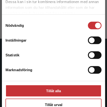
Dessa kan i sin tur kombinera informationen med annan
information som du har tillhandahållit eller som de har
Bergdahl, N - Chireh, G
Det verkar som att du besöker
samlat in när du har använt deras tjänster.
studentlitteratur.se via en enhet utanför Sverige.
197 kr
inkl. moms
Samtyckesval
Vi erbjuder inte leveranser utanför Sverige. För
Exkl. moms: 186 kr
Nödvändig
att kunna slutföra ett köp måste
leveransadressen vara i Sverige.
Läs mer
Inställningar
Kontakta kundservice
Studentlitteratur
Statistik
Studentlitteratur grundades 1963 och är idag Sveriges
ledande utbildningsförlag. Med läromedel, kurslitteratur,
Marknadsföring
Stäng
facklitteratur, utbildningar och digitala
informationstjänster i utbudet, finns Studentlitteratur med
längs hela kunskapsresan.
Tillåt alla
Kontakta oss
Tillåt urval