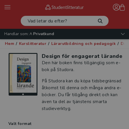
Handlar som:
Privatkund
Hem
/
Kurslitteratur
/
Lärarutbildning och pedagogik
/
Digi
Design för engagerat lärande
Den här boken finns tillgänglig som e-
bok på Studora.
På Studora kan du köpa tidsbegränsad
åtkomst till denna och många andra e-
böcker. Du får tillgång direkt och kan
även ta del av tjänstens smarta
studieverktyg.
Valt format