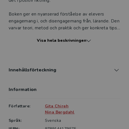
det i positiv riktning.
Boken ger en nyanserad förståelse av elevers
engagemang i, och disengagemang från, lärande. Den
varvar teori, metod och praktik och ger konkreta tips i
fråga om lektionsplanering och lektions­design. Den
Visa hela beskrivningen
lyfter fram sådant som är viktigt att tänka på när du
vill designa engagerande lärandeaktiviteter i digitala
lärmiljöer.
Design för engagerat lärande kan inspirera både
Innehållsförteckning
verksamma och ­blivande lärare som undervisar med
digitala verktyg, till exempel över lärplattformar.
Information
Boken ger kunskap för undervisning som sker såväl
helt som delvis online.
Författare:
Gita Chireh
Nina Bergdahl
Språk:
Svenska
ISBN:
9789144179575