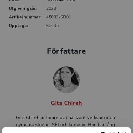
Utgivningsår:
2023
Artikelnummer:
45033-SB01
Upplaga:
Första
Författare
Gita Chireh
Gita Chireh är lärare och har varit verksam inom
gymnasieskolan, SFI och komvux. Hon har lång
erfarenhet av distansundervisning och blended