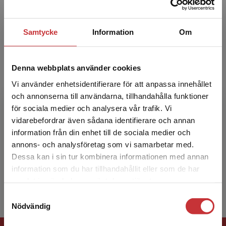
learnin...
Samtycke
Information
Om
Denna webbplats använder cookies
Vi använder enhetsidentifierare för att anpassa innehållet
och annonserna till användarna, tillhandahålla funktioner
Nina Bergdahl
för sociala medier och analysera vår trafik. Vi
Begränsad fraktregion
vidarebefordrar även sådana identifierare och annan
Nina Bergdahl är forskare, författare och
information från din enhet till de sociala medier och
lärarutbildare. Hon har engagerat sig i skolans
annons- och analysföretag som vi samarbetar med.
digitalisering under ett tjugotal år, som
Dessa kan i sin tur kombinera informationen med annan
utvecklingslära...
information som du har tillhandahållit eller som de har
Det verkar som att du besöker
samlat in när du har använt deras tjänster.
studentlitteratur.se via en enhet utanför Sverige.
Samtyckesval
Vi erbjuder inte leveranser utanför Sverige. För
Nödvändig
att kunna slutföra ett köp måste
leveransadressen vara i Sverige.
Läs mer