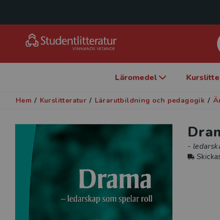
Läromedel
Kurslitt
Hem
/
Kurslitteratur
/
Lärarutbildning och pedagogik
/
Ä
Dra
- ledarsk
Skicka