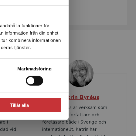
Köp- och leveransvillkor
andahålla funktioner för
n information från din enhet
 tur kombinera informationen
deras tjänster.
Marknadsföring
n
Katrin Byréus
Tillåt alla
Katrin Byréus är verksam som
rare,
handledare, författare och
re i
föreläsare både i Sverige och
ldad vid
internationellt. Katrin har