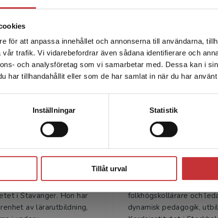
cookies
e för att anpassa innehållet och annonserna till användarna, tillh
Det verkar som att du besöker studentlitteratur.se via en
vår trafik. Vi vidarebefordrar även sådana identifierare och anna
enhet utanför Sverige. Vi erbjuder inte leveranser utanför
nnons- och analysföretag som vi samarbetar med. Dessa kan i sin
Författare
Sverige. För att kunna slutföra ett köp måste
har tillhandahållit eller som de har samlat in när du har använt 
leveransadressen vara i Sverige.
Läs mer
Kontakta kundservice
Inställningar
Statistik
Stäng
d Berggraf Sæbø
Eva Borsema
Tillåt urval
graf Sæbø, fil.dr i drama,
Eva Borseman är fil.mag.,
e amanuens vid
symbolterapeut, idrottslä
tetet i Stavanger. Hon har
folkhögskollärare och leda
arenhet av lärarutbildning,
dynamisk pedagogik, utbi