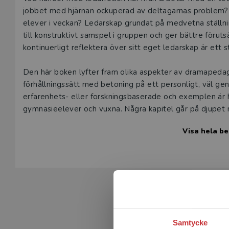
Beskrivning
jobbet med hjärnan ockuperad av deltagarnas problem? 
elever i veckan? Ledarskap grundat på medvetna ställni
till konstruktivt samspel i gruppen och ger bättre förutsä
kontinuerligt reflektera över sitt eget ledarskap är ett 
Den här boken lyfter fram olika aspekter av dramapedago
förhållningssätt med betoning på ett personligt, väl ge
erfarenhets- eller forskningsbaserade och exemplen är 
gymnasieelever och vuxna. Några kapitel går på djupet
författare inspirerar blivande och verksamma dramapeda
Visa hela be
till en livaktig pedagogisk praktik.
Samtycke