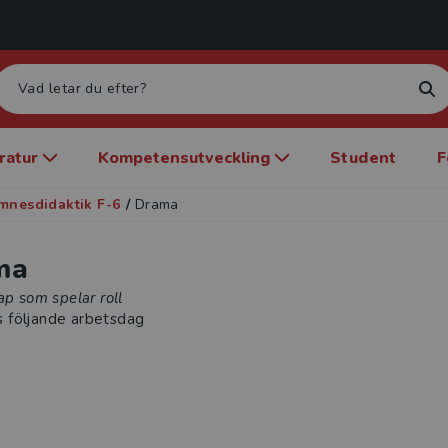
eratur
Kompetensutveckling
Student
F
mnesdidaktik F-6
/
Drama
ma
ap som spelar roll
s följande arbetsdag