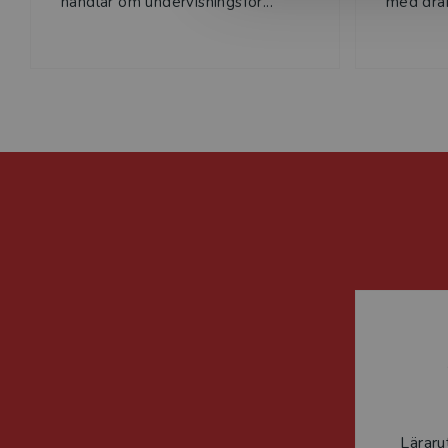
handlar om undervisningsfor...
med dram
Läraru