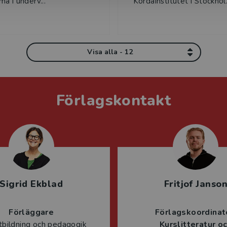
a i underv...
Kordainstitutet i Stockhol.
Visa alla - 12
Förlagskontakt
Sigrid Ekblad
Fritjof Janso
Förläggare
Förlagskoordinat
tbildning och pedagogik
Kurslitteratur o