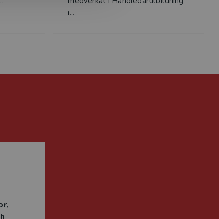
..
medverkat i Handledarutbildning
i...
n
or
ch