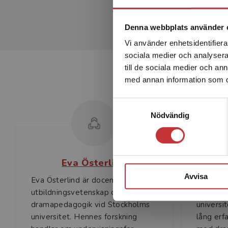
Denna webbplats använder 
Vi använder enhetsidentifierar
sociala medier och analysera 
till de sociala medier och a
med annan information som du 
Samtyckesval
Nödvändig
Eva Österlind
Au
Avvisa
Eva Österlind är docent i
Aud Berg
utbildningsvetenskap och lektor i
är först
dramapedagogik vid Stockholms
universi
universitet. Hennes forskning
lång erf