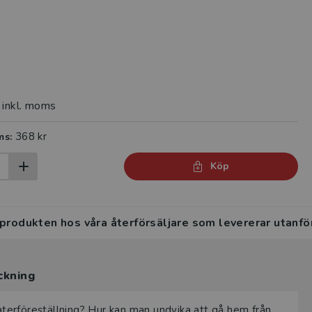
inkl. moms
368 kr
ms:
Köp
 produkten hos våra återförsäljare som levererar utanfö
ckning
terföreställning? Hur kan man undvika att gå hem från