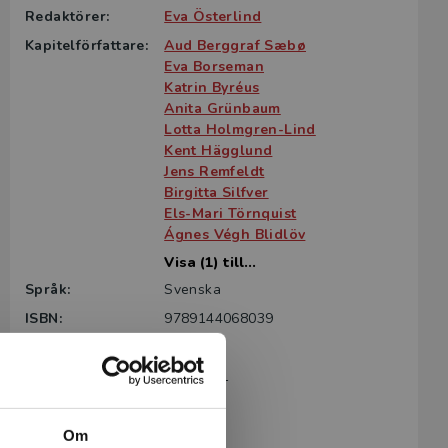
Redaktörer:
Eva Österlind
Kapitelförfattare:
Aud Berggraf Sæbø
Eva Borseman
Katrin Byréus
Anita Grünbaum
Lotta Holmgren-Lind
Kent Hägglund
Jens Remfeldt
Birgitta Silfver
Els-Mari Törnquist
Ágnes Végh Blidlöv
Visa (1) till...
Språk:
Svenska
ISBN:
9789144068039
Utgivningsår:
2011
Artikelnummer:
33841-01
Upplaga:
Första
Sidantal:
226
Om